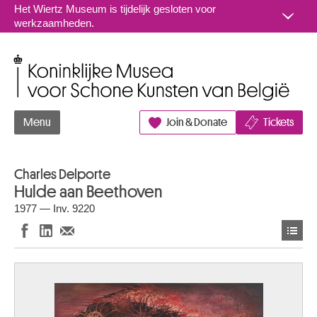
Naar inhoud
Het Wiertz Museum is tijdelijk gesloten voor
werkzaamheden.
Koninklijke Musea voor Schone Kunsten van België
Menu
Join & Donate
Tickets
Charles Delporte
Hulde aan Beethoven
1977 — Inv. 9220