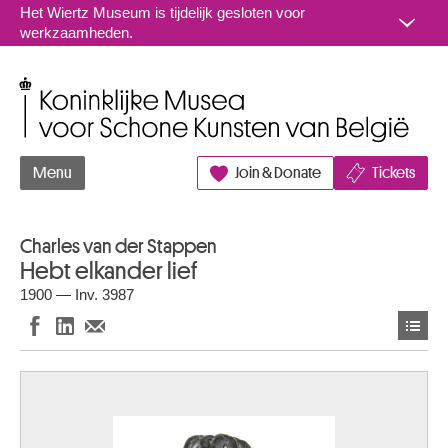
Naar inhoud
Het Wiertz Museum is tijdelijk gesloten voor
werkzaamheden.
Koninklijke Musea voor Schone Kunsten van België
Menu
Join & Donate
Tickets
Charles van der Stappen
Hebt elkander lief
1900 — Inv. 3987