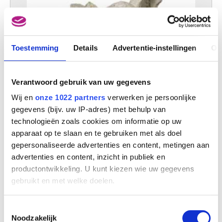
Toestemming
Details
Advertentie-instellingen
Ov
Verantwoord gebruik van uw gegevens
Wij en
onze 1022 partners
verwerken je persoonlijke
gegevens (bijv. uw IP-adres) met behulp van
technologieën zoals cookies om informatie op uw
apparaat op te slaan en te gebruiken met als doel
gepersonaliseerde advertenties en content, metingen aan
advertenties en content, inzicht in publiek en
productontwikkeling. U kunt kiezen wie uw gegevens
gebruikt en met welke doelen.
Als u het toestaat, willen we ook graag:
Toestemmingsselectie
Informatie verzamelen over uw geografische
Noodzakelijk