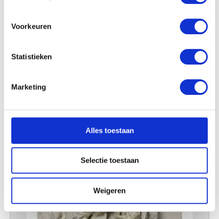
locatie, die tot een paar meter nauwkeurig kan zijn
Het kunstonderwijs
Uw apparaat identificeren door het actief te
Charles van der Stappen
scannen op specifieke eigenschappen (fingerprinting)
Voorkeuren
Lees meer over hoe uw persoonlijke gegevens worden
verwerkt en stel uw voorkeuren in het
detailgedeelte
in.
Statistieken
U kunt uw toestemming op elk moment wijzigen of
intrekken in de Cookieverklaring.
Marketing
We gebruiken cookies om content en advertenties te
personaliseren, om functies voor social media te bieden
en om ons websiteverkeer te analyseren. Ook delen we
Alles toestaan
informatie over uw gebruik van onze site met onze
partners voor social media, adverteren en analyse. Deze
partners kunnen deze gegevens combineren met andere
Selectie toestaan
informatie die u aan ze heeft verstrekt of die ze hebben
verzameld op basis van uw gebruik van hun services.
Weigeren