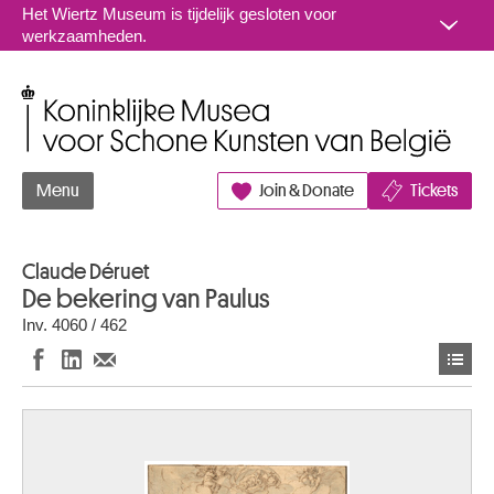
Naar inhoud
Het Wiertz Museum is tijdelijk gesloten voor
werkzaamheden.
Koninklijke Musea voor Schone Kunsten van België
Menu
Join & Donate
Tickets
Claude Déruet
De bekering van Paulus
Inv. 4060 / 462