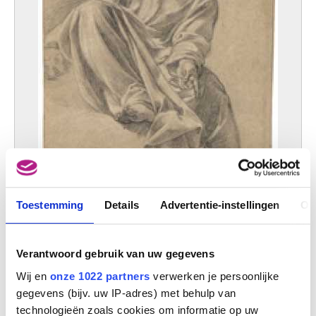
Toestemming
Details
Advertentie-instellingen
Ov
Verantwoord gebruik van uw gegevens
God de Vader met de wereld in zijn hand - keerzijde: Studies voor putti
Michel I Corneille
Wij en
onze 1022 partners
verwerken je persoonlijke
gegevens (bijv. uw IP-adres) met behulp van
technologieën zoals cookies om informatie op uw