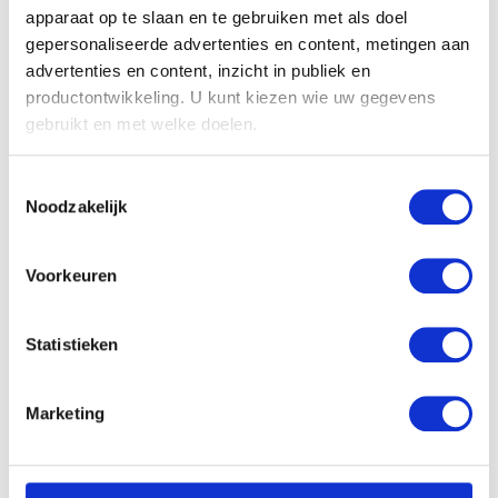
apparaat op te slaan en te gebruiken met als doel
gepersonaliseerde advertenties en content, metingen aan
advertenties en content, inzicht in publiek en
productontwikkeling. U kunt kiezen wie uw gegevens
gebruikt en met welke doelen.
Als u het toestaat, willen we ook graag:
Toestemmingsselectie
Informatie verzamelen over uw geografische
Noodzakelijk
locatie, die tot een paar meter nauwkeurig kan zijn
Uw apparaat identificeren door het actief te
scannen op specifieke eigenschappen (fingerprinting)
Voorkeuren
Mozes maakt het water van Mara zoet
Lees meer over hoe uw persoonlijke gegevens worden
Laurent de La Hyre
verwerkt en stel uw voorkeuren in het
detailgedeelte
in.
Statistieken
U kunt uw toestemming op elk moment wijzigen of
intrekken in de Cookieverklaring.
Marketing
We gebruiken cookies om content en advertenties te
personaliseren, om functies voor social media te bieden
en om ons websiteverkeer te analyseren. Ook delen we