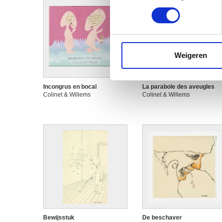
toestemming op elk moment wi
We gebruiken cookies om cont
websiteverkeer te analyseren
media, adverteren en analys
Weigeren
verstrekt of die ze hebben v
Incongrus en bocal
La parabole des aveugles
Colinet & Willems
Colinet & Willems
Bewijsstuk
De beschaver