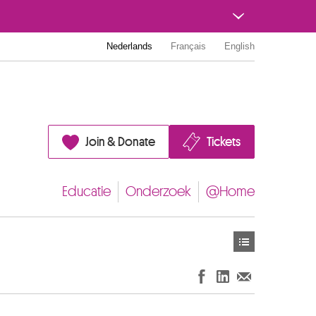
Nederlands
Français
English
Join & Donate
Tickets
Educatie
Onderzoek
@Home