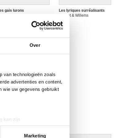
es gais lurons
Les lyriques surréalisants
olinet & Willems
Colinet & Willems
Over
p van technologieën zoals
erde advertenties en content,
en wie uw gegevens gebruikt
g kan zijn
erprinting)
t
detailgedeelte
in. U kunt uw
Marketing