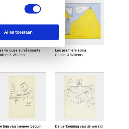
 media te bieden en om ons
ze partners voor social
nformatie die u aan ze heeft
Alles toestaan
es lyriques surréalisants
Les premiers soins
olinet & Willems
Colinet & Willems
e tuin van meneer Seguin
De verkenning van de wereld