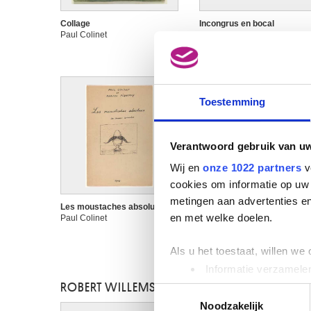
Collage
Incongrus en bocal
Paul Colinet
Colinet & Willems
Toestemming
Verantwoord gebruik van u
Wij en
onze 1022 partners
v
cookies om informatie op uw 
metingen aan advertenties en
Les moustaches absolues
Les premiers soins
en met welke doelen.
Paul Colinet
Colinet & Willems
Als u het toestaat, willen we
Informatie verzamelen
Uw apparaat identific
ROBERT WILLEMS
Toestemmingsselectie
Lees meer over hoe uw perso
Noodzakelijk