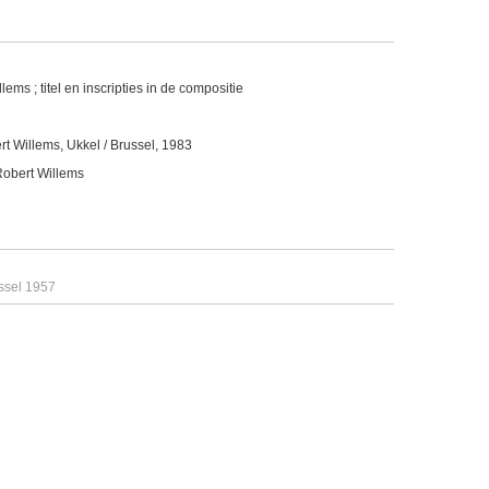
ems ; titel en inscripties in de compositie
t Willems, Ukkel / Brussel, 1983
obert Willems
ussel 1957