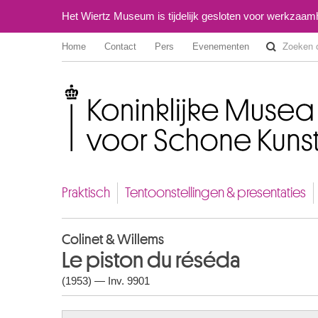
Het Wiertz Museum is tijdelijk gesloten voor werkzaa
Home
Contact
Pers
Evenementen
Koninklijke Musea voor Schone Kunsten van België
Praktisch
Tentoonstellingen & presentaties
Colinet & Willems
Le piston du réséda
(1953) — Inv. 9901