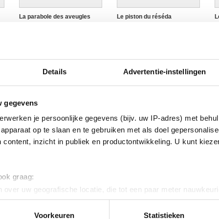
La parabole des aveugles
Le piston du réséda
L
Colinet & Willems
Colinet & Willems
C
Details
Advertentie-instellingen
w gegevens
erwerken je persoonlijke gegevens (bijv. uw IP-adres) met behul
apparaat op te slaan en te gebruiken met als doel gepersonalise
 content, inzicht in publiek en productontwikkeling. U kunt kiez
Portret van Irène Hamoir
Portret van Marcel Mariën (1-
Paul Colinet
4) ; portret van Elisabeth
Altenloh (5)
Paul Colinet
 ook graag:
 over uw geografische locatie, die tot een paar meter nauwkeuri
eren door het actief te scannen op specifieke eigenschappen (fing
onlijke gegevens worden verwerkt en stel uw voorkeuren in he
Voorkeuren
Statistieken