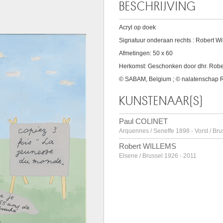
BESCHRIJVING
Acryl op doek
Signatuur onderaan rechts : Robert Will
Afmetingen: 50 x 60
Herkomst: Geschonken door dhr. Rober
© SABAM, Belgium ; © nalatenschap R
KUNSTENAAR(S)
Paul COLINET
Arquennes / Seneffe 1898 - Vorst / Br
Robert WILLEMS
Elsene / Brussel 1926 - 2011