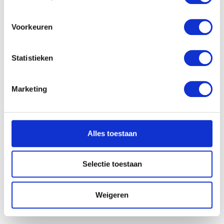
locatie, die tot een paar meter nauwkeurig kan zijn
Afdalende mijnwerkers
Uw apparaat identificeren door het actief te
Constantin Meunier
scannen op specifieke eigenschappen (fingerprinting)
Voorkeuren
Lees meer over hoe uw persoonlijke gegevens worden
verwerkt en stel uw voorkeuren in het
detailgedeelte
in.
Statistieken
U kunt uw toestemming op elk moment wijzigen of
intrekken in de Cookieverklaring.
Marketing
We gebruiken cookies om content en advertenties te
personaliseren, om functies voor social media te bieden
en om ons websiteverkeer te analyseren. Ook delen we
Alles toestaan
informatie over uw gebruik van onze site met onze
partners voor social media, adverteren en analyse. Deze
partners kunnen deze gegevens combineren met andere
Selectie toestaan
informatie die u aan ze heeft verstrekt of die ze hebben
verzameld op basis van uw gebruik van hun services.
Weigeren
Afdalende mijnwerkers onder het grote gebinte
Constantin Meunier