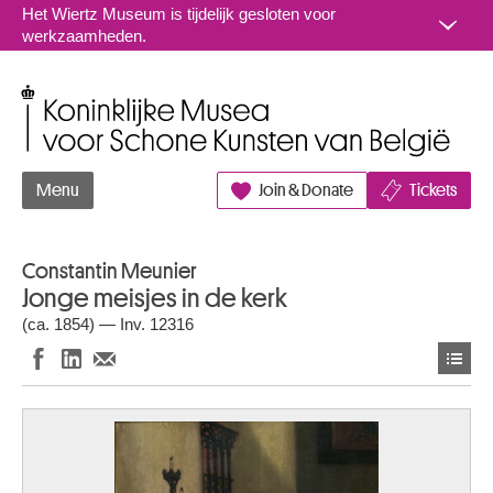
Naar inhoud
Het Wiertz Museum is tijdelijk gesloten voor
werkzaamheden.
Koninklijke Musea voor Schone Kunsten van België
Menu
Join & Donate
Tickets
Constantin Meunier
Jonge meisjes in de kerk
(ca. 1854) — Inv. 12316