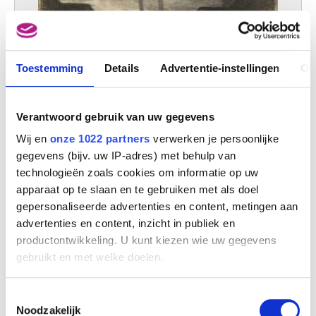
Toestemming
Details
Advertentie-instellingen
Ov
Verantwoord gebruik van uw gegevens
Wij en
onze 1022 partners
verwerken je persoonlijke
gegevens (bijv. uw IP-adres) met behulp van
technologieën zoals cookies om informatie op uw
apparaat op te slaan en te gebruiken met als doel
gepersonaliseerde advertenties en content, metingen aan
advertenties en content, inzicht in publiek en
productontwikkeling. U kunt kiezen wie uw gegevens
gebruikt en met welke doelen.
Als u het toestaat, willen we ook graag:
Toestemmingsselectie
Informatie verzamelen over uw geografische
Noodzakelijk