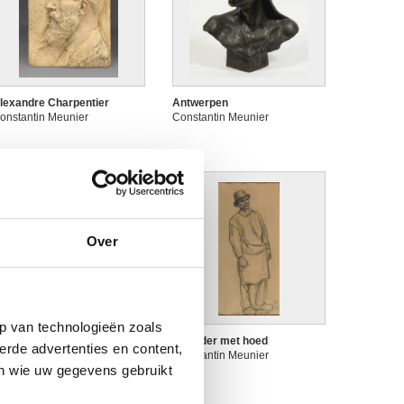
lexandre Charpentier
Antwerpen
onstantin Meunier
Constantin Meunier
Over
p van technologieën zoals
rbeider die een metalen
Arbeider met hoed
erde advertenties en content,
taaf manipuleert
Constantin Meunier
en wie uw gegevens gebruikt
onstantin Meunier