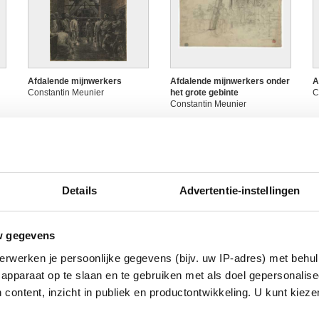
Afdalende mijnwerkers
Afdalende mijnwerkers onder
A
Constantin Meunier
het grote gebinte
C
Constantin Meunier
Details
Advertentie-instellingen
w gegevens
erwerken je persoonlijke gegevens (bijv. uw IP-adres) met behul
Arbeider - De oven
Arbeider aan de slag bij een
A
apparaat op te slaan en te gebruiken met als doel gepersonalise
Constantin Meunier
oven
s
 content, inzicht in publiek en productontwikkeling. U kunt kiez
Constantin Meunier
C