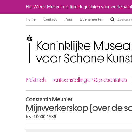
Het Wiertz Museum is tijdelijk gesloten voor werkzaa
Home
Contact
Pers
Evenementen
Koninklijke Musea voor Schone Kunsten van België
Praktisch
Tentoonstellingen & presentaties
Constantin Meunier
Mijnwerkerskop (over de sc
Inv. 10000 / 586