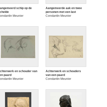
angemeerd schip op de
Aangemeerde aak en twee
chelde
personen met een last
onstantin Meunier
Constantin Meunier
chterwerk en schouder van
Achterwerk en schouders
en paard
van een paard
onstantin Meunier
Constantin Meunier