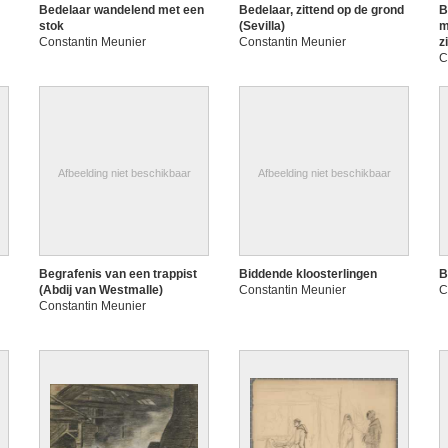
Bedelaar wandelend met een
Bedelaar, zittend op de grond
B
stok
(Sevilla)
m
Constantin Meunier
Constantin Meunier
z
C
Afbeelding niet beschikbaar
Afbeelding niet beschikbaar
Begrafenis van een trappist
Biddende kloosterlingen
B
(Abdij van Westmalle)
Constantin Meunier
C
Constantin Meunier