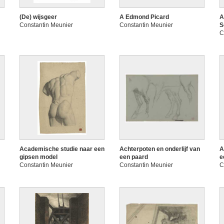
(De) wijsgeer
A Edmond Picard
A
Constantin Meunier
Constantin Meunier
S
C
Academische studie naar een
Achterpoten en onderlijf van
A
gipsen model
een paard
e
Constantin Meunier
Constantin Meunier
C