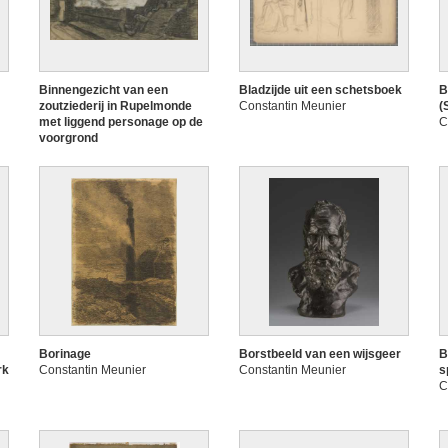
Binnengezicht van een
Bladzijde uit een schetsboek
B
zoutziederij in Rupelmonde
Constantin Meunier
(
met liggend personage op de
C
voorgrond
Constantin Meunier
Borinage
Borstbeeld van een wijsgeer
B
rk
Constantin Meunier
Constantin Meunier
s
C