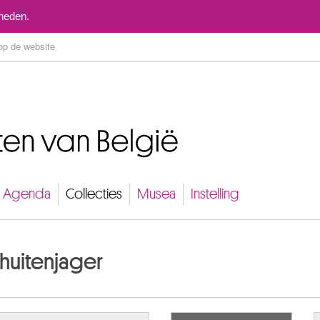
Naar inhoud
mheden.
Agenda
Collecties
Musea
Instelling
chuitenjager