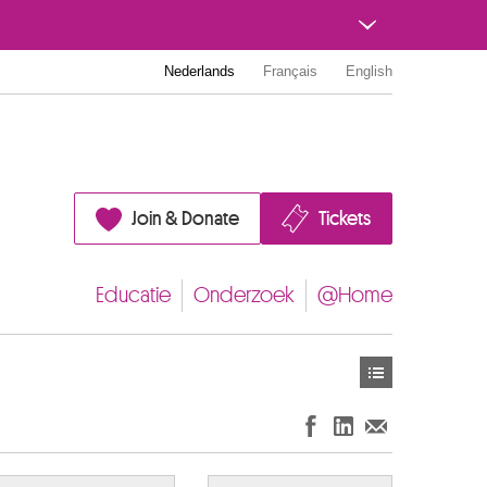
Nederlands
Français
English
Join & Donate
Tickets
Educatie
Onderzoek
@Home