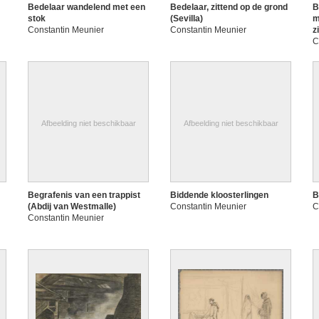
Bedelaar wandelend met een
Bedelaar, zittend op de grond
B
stok
(Sevilla)
m
Constantin Meunier
Constantin Meunier
z
C
Afbeelding niet beschikbaar
Afbeelding niet beschikbaar
Begrafenis van een trappist
Biddende kloosterlingen
B
(Abdij van Westmalle)
Constantin Meunier
C
Constantin Meunier