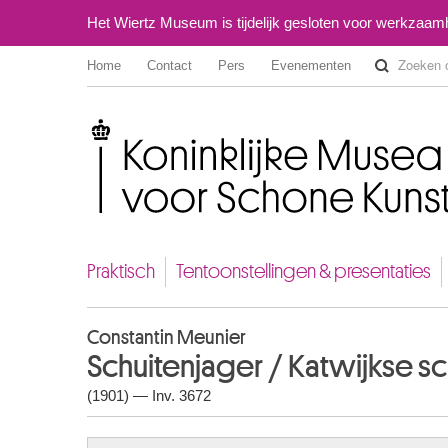
Het Wiertz Museum is tijdelijk gesloten voor werkzaa
Home
Contact
Pers
Evenementen
Koninklijke Musea voor Schone Kunsten van België
Praktisch
Tentoonstellingen & presentaties
Constantin Meunier
Schuitenjager / Katwijkse s
(1901) — Inv. 3672