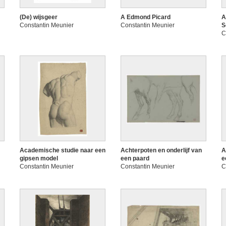
(De) wijsgeer
A Edmond Picard
A
Constantin Meunier
Constantin Meunier
S
C
Academische studie naar een
Achterpoten en onderlijf van
A
gipsen model
een paard
e
Constantin Meunier
Constantin Meunier
C