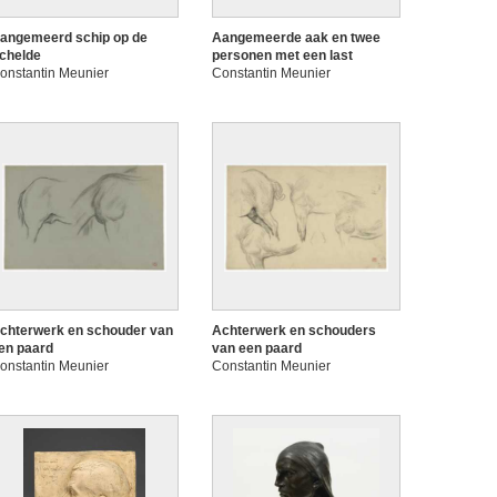
angemeerd schip op de
Aangemeerde aak en twee
chelde
personen met een last
onstantin Meunier
Constantin Meunier
chterwerk en schouder van
Achterwerk en schouders
en paard
van een paard
onstantin Meunier
Constantin Meunier