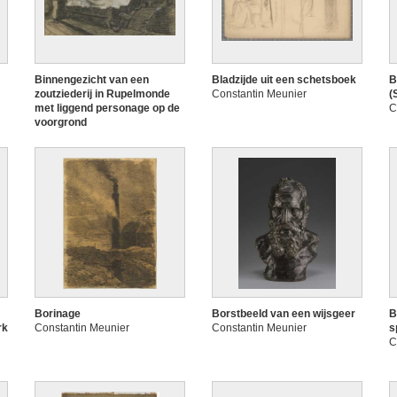
Binnengezicht van een
Bladzijde uit een schetsboek
B
zoutziederij in Rupelmonde
Constantin Meunier
(
met liggend personage op de
C
voorgrond
Constantin Meunier
Borinage
Borstbeeld van een wijsgeer
B
rk
Constantin Meunier
Constantin Meunier
s
C