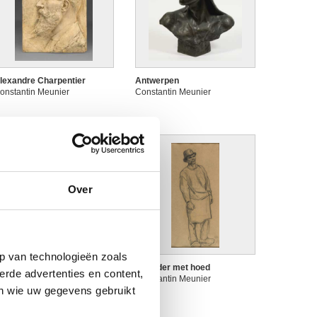
lexandre Charpentier
Antwerpen
onstantin Meunier
Constantin Meunier
Over
p van technologieën zoals
rbeider die een metalen
Arbeider met hoed
erde advertenties en content,
taaf manipuleert
Constantin Meunier
en wie uw gegevens gebruikt
onstantin Meunier