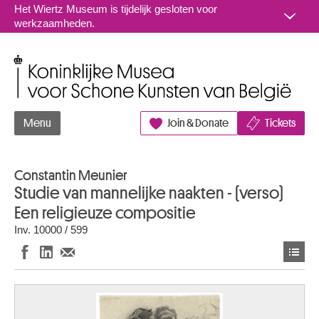
Naar inhoud
Het Wiertz Museum is tijdelijk gesloten voor
werkzaamheden.
Koninklijke Musea voor Schone Kunsten van België
Menu
Join & Donate
Tickets
Constantin Meunier
Studie van mannelijke naakten - (verso)
Een religieuze compositie
Inv. 10000 / 599