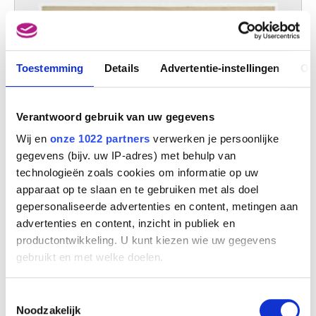
Toestemming
Details
Advertentie-instellingen
Ov
Verantwoord gebruik van uw gegevens
Wij en
onze 1022 partners
verwerken je persoonlijke
gegevens (bijv. uw IP-adres) met behulp van
technologieën zoals cookies om informatie op uw
Achterwerk en schouders van een paard
apparaat op te slaan en te gebruiken met als doel
Constantin Meunier
gepersonaliseerde advertenties en content, metingen aan
advertenties en content, inzicht in publiek en
productontwikkeling. U kunt kiezen wie uw gegevens
gebruikt en met welke doelen.
Als u het toestaat, willen we ook graag:
Toestemmingsselectie
Informatie verzamelen over uw geografische
Noodzakelijk