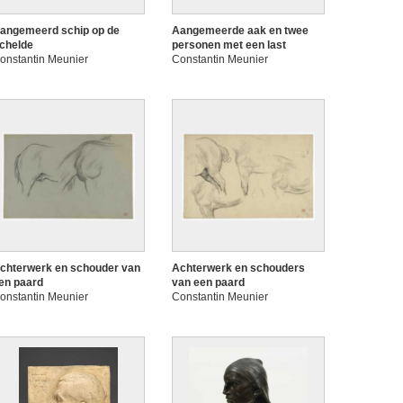
angemeerd schip op de
Aangemeerde aak en twee
chelde
personen met een last
onstantin Meunier
Constantin Meunier
chterwerk en schouder van
Achterwerk en schouders
en paard
van een paard
onstantin Meunier
Constantin Meunier