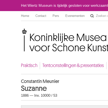
Het Wiertz Museum is tijdelijk gesloten voor werkzaa
Home
Contact
Pers
Evenementen
Koninklijke Musea voor Schone Kunsten van België
Praktisch
Tentoonstellingen & presentaties
Constantin Meunier
Suzanne
1886 — Inv. 10000 / 53