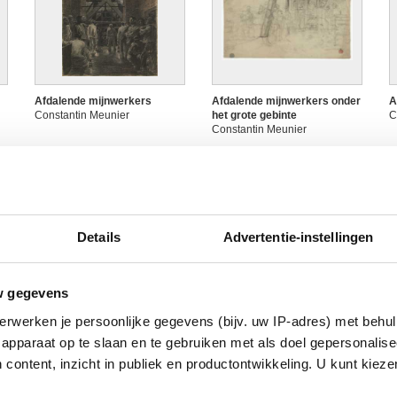
Afdalende mijnwerkers
Afdalende mijnwerkers onder
A
Constantin Meunier
het grote gebinte
C
Constantin Meunier
Details
Advertentie-instellingen
w gegevens
erwerken je persoonlijke gegevens (bijv. uw IP-adres) met behul
Arbeider - De oven
Arbeider aan de slag bij een
A
apparaat op te slaan en te gebruiken met als doel gepersonalise
Constantin Meunier
oven
s
 content, inzicht in publiek en productontwikkeling. U kunt kiez
Constantin Meunier
C