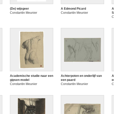
(De) wijsgeer
A Edmond Picard
A
Constantin Meunier
Constantin Meunier
S
C
Academische studie naar een
Achterpoten en onderlijf van
A
gipsen model
een paard
e
Constantin Meunier
Constantin Meunier
C