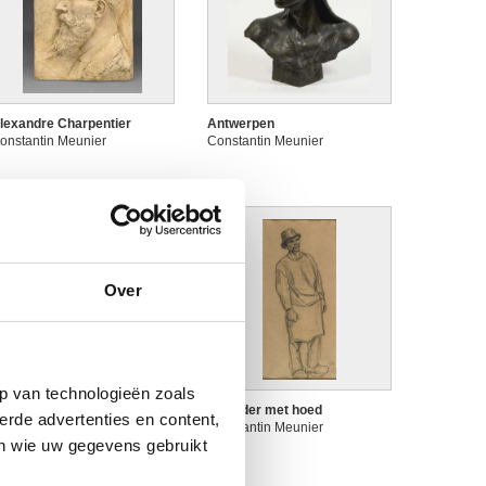
lexandre Charpentier
Antwerpen
onstantin Meunier
Constantin Meunier
Over
p van technologieën zoals
rbeider die een metalen
Arbeider met hoed
erde advertenties en content,
taaf manipuleert
Constantin Meunier
en wie uw gegevens gebruikt
onstantin Meunier