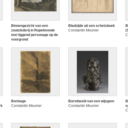
Binnengezicht van een
Bladzijde uit een schetsboek
B
zoutziederij in Rupelmonde
Constantin Meunier
(
met liggend personage op de
C
voorgrond
Constantin Meunier
Borinage
Borstbeeld van een wijsgeer
B
rk
Constantin Meunier
Constantin Meunier
s
C