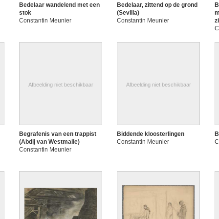
Bedelaar wandelend met een
Bedelaar, zittend op de grond
B
stok
(Sevilla)
m
Constantin Meunier
Constantin Meunier
z
C
Afbeelding niet beschikbaar
Afbeelding niet beschikbaar
Begrafenis van een trappist
Biddende kloosterlingen
B
(Abdij van Westmalle)
Constantin Meunier
C
Constantin Meunier