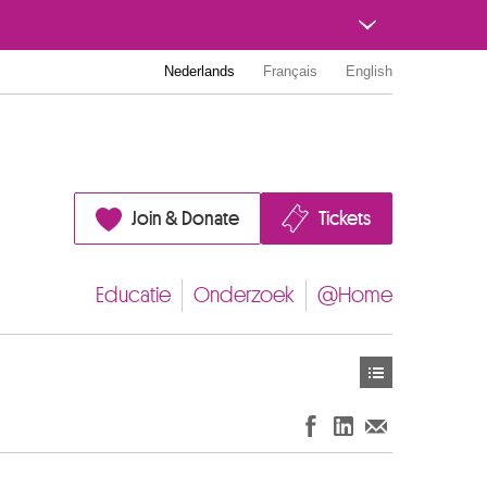
Nederlands
Français
English
Join & Donate
Tickets
Educatie
Onderzoek
@Home