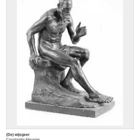
(De) wijsgeer
Constantin Meunier