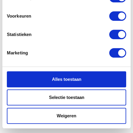
Afdalende mijnwerkers
locatie, die tot een paar meter nauwkeurig kan zijn
Constantin Meunier
Uw apparaat identificeren door het actief te
scannen op specifieke eigenschappen (fingerprinting)
Voorkeuren
Lees meer over hoe uw persoonlijke gegevens worden
verwerkt en stel uw voorkeuren in het
detailgedeelte
in.
Statistieken
U kunt uw toestemming op elk moment wijzigen of
intrekken in de Cookieverklaring.
Marketing
We gebruiken cookies om content en advertenties te
personaliseren, om functies voor social media te bieden
en om ons websiteverkeer te analyseren. Ook delen we
Alles toestaan
informatie over uw gebruik van onze site met onze
partners voor social media, adverteren en analyse. Deze
partners kunnen deze gegevens combineren met andere
Selectie toestaan
informatie die u aan ze heeft verstrekt of die ze hebben
verzameld op basis van uw gebruik van hun services.
Afdalende mijnwerkers onder het grote gebinte
Weigeren
Constantin Meunier