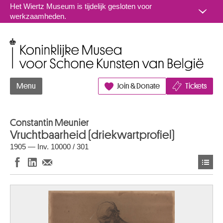
Naar inhoud
Het Wiertz Museum is tijdelijk gesloten voor
werkzaamheden.
Koninklijke Musea voor Schone Kunsten van België
Menu
Join & Donate
Tickets
Constantin Meunier
Vruchtbaarheid (driekwartprofiel)
1905 — Inv. 10000 / 301