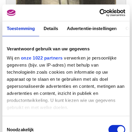
Toestemming
Details
Advertentie-instellingen
Ov
Verantwoord gebruik van uw gegevens
Wij en
onze 1022 partners
verwerken je persoonlijke
gegevens (bijv. uw IP-adres) met behulp van
technologieën zoals cookies om informatie op uw
apparaat op te slaan en te gebruiken met als doel
gepersonaliseerde advertenties en content, metingen aan
advertenties en content, inzicht in publiek en
productontwikkeling. U kunt kiezen wie uw gegevens
gebruikt en met welke doelen.
Als u het toestaat, willen we ook graag:
Toestemmingsselectie
Informatie verzamelen over uw geografische
Noodzakelijk