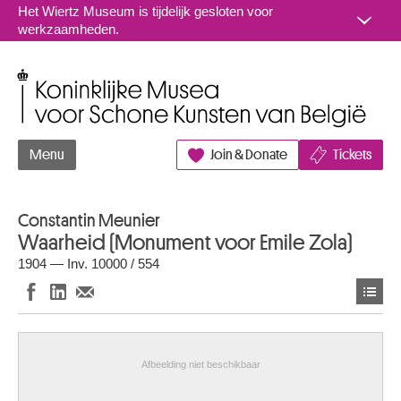
Naar inhoud
Het Wiertz Museum is tijdelijk gesloten voor
werkzaamheden.
Koninklijke Musea voor Schone Kunsten van België
Menu
Join & Donate
Tickets
Constantin Meunier
Waarheid (Monument voor Emile Zola)
1904 — Inv. 10000 / 554
Afbeelding niet beschikbaar