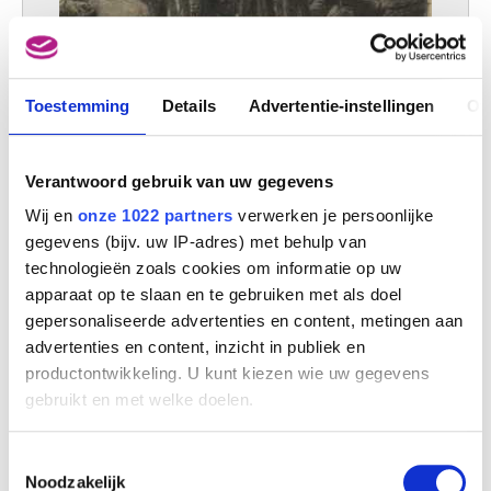
Toestemming
Details
Advertentie-instellingen
Ov
Afdalende mijnwerkers
Verantwoord gebruik van uw gegevens
Constantin Meunier
Wij en
onze 1022 partners
verwerken je persoonlijke
gegevens (bijv. uw IP-adres) met behulp van
technologieën zoals cookies om informatie op uw
apparaat op te slaan en te gebruiken met als doel
gepersonaliseerde advertenties en content, metingen aan
advertenties en content, inzicht in publiek en
productontwikkeling. U kunt kiezen wie uw gegevens
gebruikt en met welke doelen.
Als u het toestaat, willen we ook graag:
Toestemmingsselectie
Informatie verzamelen over uw geografische
Noodzakelijk