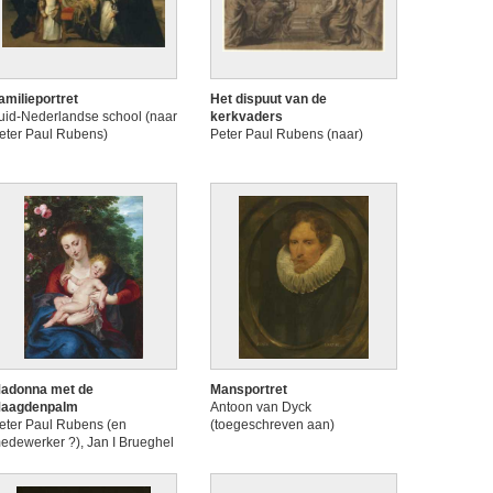
amilieportret
Het dispuut van de
uid-Nederlandse school (naar
kerkvaders
eter Paul Rubens)
Peter Paul Rubens (naar)
adonna met de
Mansportret
aagdenpalm
Antoon van Dyck
eter Paul Rubens (en
(toegeschreven aan)
edewerker ?), Jan I Brueghel
en medewerker)