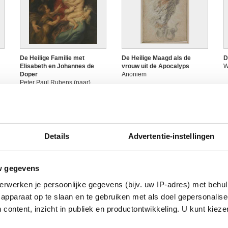
De Heilige Familie met
De Heilige Maagd als de
D
Elisabeth en Johannes de
vrouw uit de Apocalyps
W
Doper
Anoniem
Peter Paul Rubens (naar)
Details
Advertentie-instellingen
w gegevens
erwerken je persoonlijke gegevens (bijv. uw IP-adres) met behul
d
De kroning van Maria
De kruisafname
D
apparaat op te slaan en te gebruiken met als doel gepersonalise
Peter Paul Rubens en atelier
Antoine Wiertz (naar Peter
C
 content, inzicht in publiek en productontwikkeling. U kunt kiez
Paul Rubens)
(
v
d