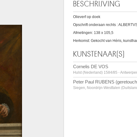
BESCHRIJVING
Olieverf op doek
Opschrift onderaan rechts : ALBERT
Afmetingen: 138 x 105,5
Herkomst: Gekocht van Héris, kunstha
KUNSTENAAR(S)
Cornelis DE VOS
Hulst (Nederland) 1584/85 - Antwerp
Peter Paul RUBENS (geretouch
Siegen, Noordrijn-Westfalen (Duitsla