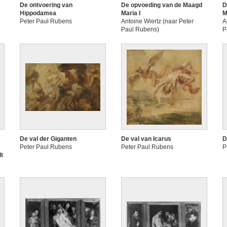
De ontvoering van
De opvoeding van de Maagd
D
Hippodamea
Maria I
M
Peter Paul Rubens
Antoine Wiertz (naar Peter
A
Paul Rubens)
P
De val der Giganten
De val van Icarus
D
Peter Paul Rubens
Peter Paul Rubens
P
dt