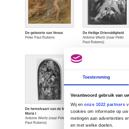
De geboorte van Venus
De Heilige Drievuldigheid
Peter Paul Rubens
Antoine Wiertz (naar Peter
Paul Rubens)
Toestemming
Verantwoord gebruik van u
Wij en
onze 1022 partners
v
De hemelvaart van de Maagd
De hemelvaart van de Maag
cookies om informatie op uw 
Maria I
Maria II
metingen aan advertenties en
Antoine Wiertz (naar Peter
Antoine Wiertz (naar Peter
Paul Rubens)
Paul Rubens)
en met welke doelen.