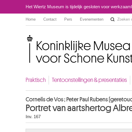
Het Wiertz Museum is tijdelijk gesloten voor werkzaa
Home
Contact
Pers
Evenementen
Koninklijke Musea voor Schone Kunsten van België
Praktisch
Tentoonstellingen & presentaties
Cornelis de Vos ; Peter Paul Rubens (gereto
Portret van aartshertog Albre
Inv. 167