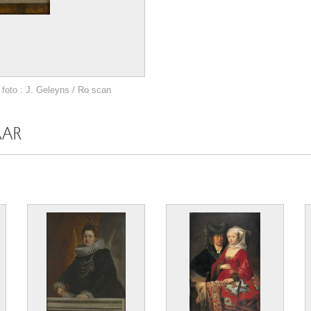
foto : J. Geleyns / Ro scan
AAR