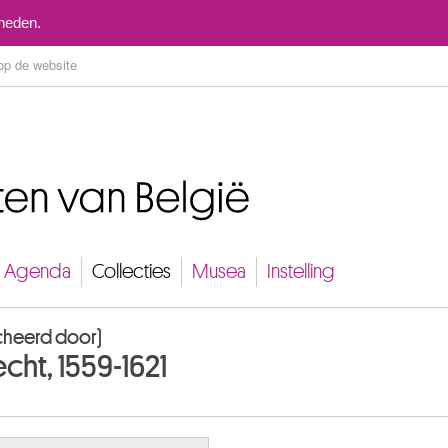
Naar inhoud
mheden.
Agenda
Collecties
Musea
Instelling
ucheerd door)
cht, 1559-1621