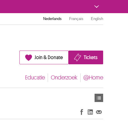
Nederlands
Français
English
Join & Donate
Tickets
Educatie
Onderzoek
@Home