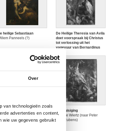
e heilige Sebastiaan
De Heilige Theresia van Avila
illem Panneels (?)
doet voorspraak bij Christus
tot verlossing uit het
vagevuur van Bernardinus
van Mendoza
Antoine Wiertz (naar Peter
Paul Rubens)
Over
p van technologieën zoals
e kruisdraging (links) /
De kruisiging
erde advertenties en content,
hristus aan het volk getoond
Antoine Wiertz (naar Peter
en wie uw gegevens gebruikt
rechts) - (Verso) Studies
Paul Rubens)
oor Hippodamea geschaakt
oor de centaur Eurytios en