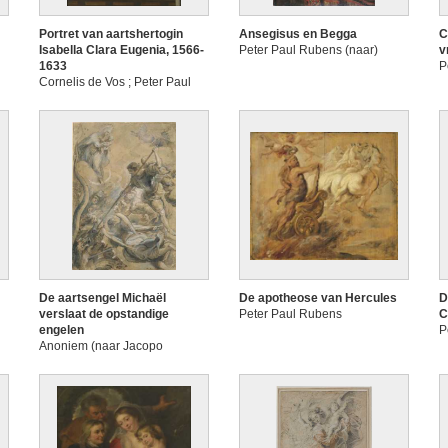
Portret van aartshertogin
Ansegisus en Begga
C
Isabella Clara Eugenia, 1566-
Peter Paul Rubens (naar)
v
1633
P
Cornelis de Vos ; Peter Paul
Rubens (geretoucheerd door)
De aartsengel Michaël
De apotheose van Hercules
D
verslaat de opstandige
Peter Paul Rubens
C
engelen
P
Anoniem (naar Jacopo
Tintoretto, mogelijk door Peter
Paul Rubens geretoucheerd)