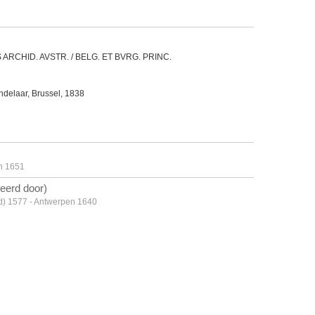
VS ARCHID. AVSTR. / BELG. ET BVRG. PRINC.
ndelaar, Brussel, 1838
en 1651
eerd door)
nd) 1577 - Antwerpen 1640