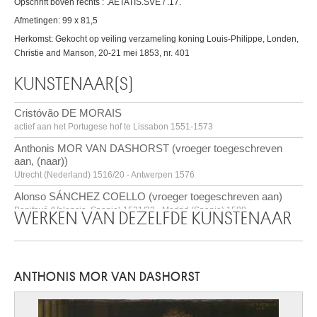
Opschrift boven rechts : .AETATIS.SVE / .17.
Afmetingen: 99 x 81,5
Herkomst: Gekocht op veiling verzameling koning Louis-Philippe, Londen,
Christie and Manson, 20-21 mei 1853, nr. 401
KUNSTENAAR(S)
Cristóvão DE MORAIS
actief aan het Portugese hof te Lissabon 1551-1573
Anthonis MOR VAN DASHORST (vroeger toegeschreven
aan, (naar))
Utrecht (Nederland) 1516/20 - Antwerpen 1576
Alonso SÁNCHEZ COELLO (vroeger toegeschreven aan)
Benifayó (Valencia, Spanje) 1531/32 - Madrid (Spanje) 1588
WERKEN VAN DEZELFDE KUNSTENAAR
ANTHONIS MOR VAN DASHORST