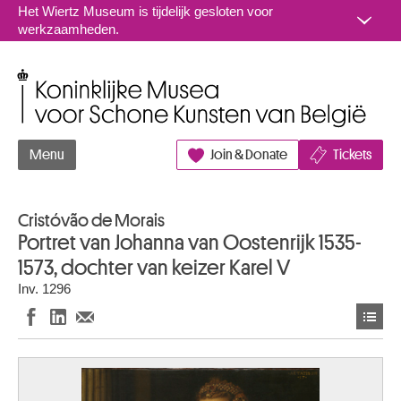
Naar inhoud
Het Wiertz Museum is tijdelijk gesloten voor
werkzaamheden.
Koninklijke Musea voor Schone Kunsten van België
Menu
Join & Donate
Tickets
Cristóvão de Morais
Portret van Johanna van Oostenrijk 1535-
1573, dochter van keizer Karel V
Inv. 1296