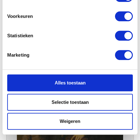
locatie, die tot een paar meter nauwkeurig kan zijn
Uw apparaat identificeren door het actief te
ALONSO SÁNCHEZ COELLO
scannen op specifieke eigenschappen (fingerprinting)
Voorkeuren
Lees meer over hoe uw persoonlijke gegevens worden
verwerkt en stel uw voorkeuren in het
detailgedeelte
in.
Statistieken
U kunt uw toestemming op elk moment wijzigen of
intrekken in de Cookieverklaring.
Marketing
We gebruiken cookies om content en advertenties te
personaliseren, om functies voor social media te bieden
en om ons websiteverkeer te analyseren. Ook delen we
Alles toestaan
informatie over uw gebruik van onze site met onze
partners voor social media, adverteren en analyse. Deze
partners kunnen deze gegevens combineren met andere
Selectie toestaan
informatie die u aan ze heeft verstrekt of die ze hebben
verzameld op basis van uw gebruik van hun services.
Weigeren