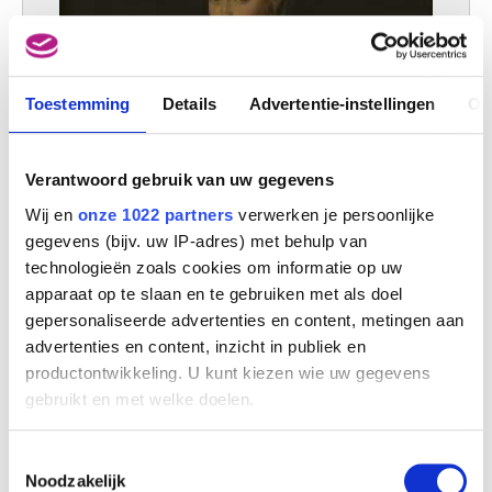
Toestemming
Details
Advertentie-instellingen
Ov
Verantwoord gebruik van uw gegevens
Wij en
onze 1022 partners
verwerken je persoonlijke
gegevens (bijv. uw IP-adres) met behulp van
technologieën zoals cookies om informatie op uw
apparaat op te slaan en te gebruiken met als doel
gepersonaliseerde advertenties en content, metingen aan
advertenties en content, inzicht in publiek en
productontwikkeling. U kunt kiezen wie uw gegevens
gebruikt en met welke doelen.
Portret van Maria van Oostenrijk 1528-1603, dochter van keizer Karel V
Anthonis Mor van Dashorst
Als u het toestaat, willen we ook graag:
Toestemmingsselectie
Informatie verzamelen over uw geografische
Noodzakelijk