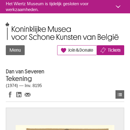
Naar inhoud
Het Wiertz Museum is tijdelijk gesloten voor
werkzaamheden.
Koninklijke Musea voor Schone Kunsten van België
Menu
Join & Donate
Tickets
Dan van Severen
Tekening
(1974) — Inv. 8195