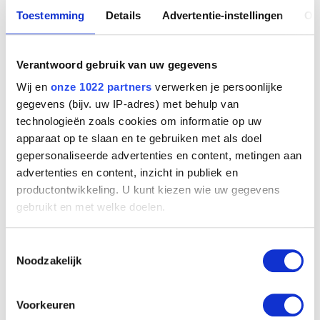
Toestemming
Details
Advertentie-instellingen
Ov
Verantwoord gebruik van uw gegevens
Wij en
onze 1022 partners
verwerken je persoonlijke
gegevens (bijv. uw IP-adres) met behulp van
technologieën zoals cookies om informatie op uw
apparaat op te slaan en te gebruiken met als doel
gepersonaliseerde advertenties en content, metingen aan
advertenties en content, inzicht in publiek en
productontwikkeling. U kunt kiezen wie uw gegevens
gebruikt en met welke doelen.
Tekening
Als u het toestaat, willen we ook graag:
Dan van Severen
Toestemmingsselectie
Informatie verzamelen over uw geografische
Noodzakelijk
locatie, die tot een paar meter nauwkeurig kan zijn
Uw apparaat identificeren door het actief te
scannen op specifieke eigenschappen (fingerprinting)
Voorkeuren