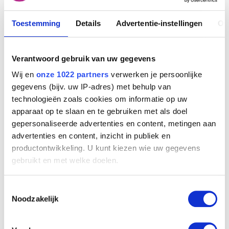
Toestemming
Details
Advertentie-instellingen
Ov
Verantwoord gebruik van uw gegevens
Wij en
onze 1022 partners
verwerken je persoonlijke
gegevens (bijv. uw IP-adres) met behulp van
technologieën zoals cookies om informatie op uw
apparaat op te slaan en te gebruiken met als doel
gepersonaliseerde advertenties en content, metingen aan
advertenties en content, inzicht in publiek en
productontwikkeling. U kunt kiezen wie uw gegevens
gebruikt en met welke doelen.
Als u het toestaat, willen we ook graag:
Toestemmingsselectie
Informatie verzamelen over uw geografische
Noodzakelijk
locatie, die tot een paar meter nauwkeurig kan zijn
Uw apparaat identificeren door het actief te
scannen op specifieke eigenschappen (fingerprinting)