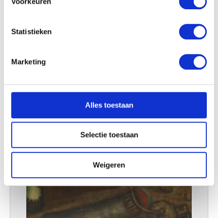
Voorkeuren
Lees meer over hoe uw persoonlijke gegevens worden
verwerkt en stel uw voorkeuren in het
detailgedeelte
in.
Statistieken
U kunt uw toestemming op elk moment wijzigen of
intrekken in de Cookieverklaring.
Marketing
We gebruiken cookies om content en advertenties te
personaliseren, om functies voor social media te bieden
en om ons websiteverkeer te analyseren. Ook delen we
Alles toestaan
informatie over uw gebruik van onze site met onze
partners voor social media, adverteren en analyse. Deze
partners kunnen deze gegevens combineren met andere
Selectie toestaan
informatie die u aan ze heeft verstrekt of die ze hebben
verzameld op basis van uw gebruik van hun services.
Weigeren