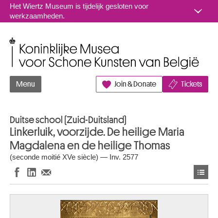
Naar inhoud
Het Wiertz Museum is tijdelijk gesloten voor
werkzaamheden.
Koninklijke Musea voor Schone Kunsten van België
Menu
Join & Donate
Tickets
Duitse school (Zuid-Duitsland)
Linkerluik, voorzijde. De heilige Maria
Magdalena en de heilige Thomas
(seconde moitié XVe siècle) — Inv. 2577