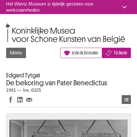
Naar inhoud
Het Wiertz Museum is tijdelijk gesloten voor
werkzaamheden.
Koninklijke Musea voor Schone Kunsten van België
Menu
Join & Donate
Tickets
Edgard Tytgat
De bekoring van Pater Benedictus
1941 — Inv. 6325