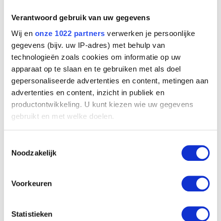
Verantwoord gebruik van uw gegevens
Wij en
onze 1022 partners
verwerken je persoonlijke
gegevens (bijv. uw IP-adres) met behulp van
technologieën zoals cookies om informatie op uw
apparaat op te slaan en te gebruiken met als doel
Gesprek
Edgard Tytgat
gepersonaliseerde advertenties en content, metingen aan
advertenties en content, inzicht in publiek en
productontwikkeling. U kunt kiezen wie uw gegevens
gebruikt en met welke doelen.
Als u het toestaat, willen we ook graag:
Toestemmingsselectie
Informatie verzamelen over uw geografische
Noodzakelijk
locatie, die tot een paar meter nauwkeurig kan zijn
Uw apparaat identificeren door het actief te
scannen op specifieke eigenschappen (fingerprinting)
Voorkeuren
Lees meer over hoe uw persoonlijke gegevens worden
verwerkt en stel uw voorkeuren in het
detailgedeelte
in.
Statistieken
U kunt uw toestemming op elk moment wijzigen of