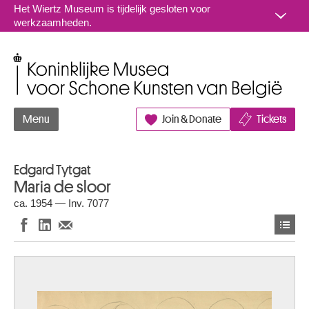
Naar inhoud
Het Wiertz Museum is tijdelijk gesloten voor
werkzaamheden.
Koninklijke Musea voor Schone Kunsten van België
Menu
Join & Donate
Tickets
Edgard Tytgat
Maria de sloor
ca. 1954 — Inv. 7077