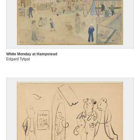
White Monday at Hampstead
Edgard Tytgat