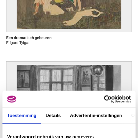
Een dramatisch gebeuren
Edgard Tytgat
Toestemming
Details
Advertentie-instellingen
Ov
Verantwoord gebruik van uw gegevens