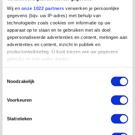
Wij en
onze 1022 partners
verwerken je persoonlijke
gegevens (bijv. uw IP-adres) met behulp van
Gesprek
technologieën zoals cookies om informatie op uw
Edgard Tytgat
apparaat op te slaan en te gebruiken met als doel
gepersonaliseerde advertenties en content, metingen aan
advertenties en content, inzicht in publiek en
productontwikkeling. U kunt kiezen wie uw gegevens
gebruikt en met welke doelen.
Als u het toestaat, willen we ook graag:
Toestemmingsselectie
Informatie verzamelen over uw geografische
Noodzakelijk
locatie, die tot een paar meter nauwkeurig kan zijn
Uw apparaat identificeren door het actief te
scannen op specifieke eigenschappen (fingerprinting)
Voorkeuren
Lees meer over hoe uw persoonlijke gegevens worden
verwerkt en stel uw voorkeuren in het
detailgedeelte
in.
Statistieken
U kunt uw toestemming op elk moment wijzigen of
intrekken in de Cookieverklaring.