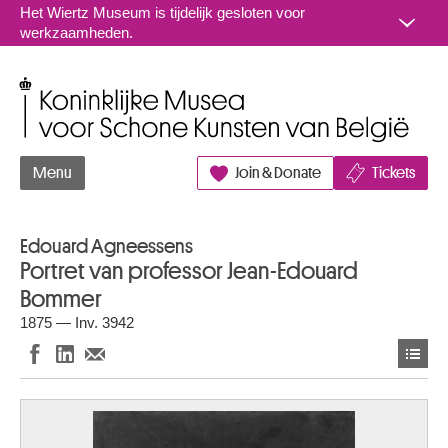
Naar inhoud
Het Wiertz Museum is tijdelijk gesloten voor
werkzaamheden.
Koninklijke Musea voor Schone Kunsten van België
Menu
Join & Donate
Tickets
Edouard Agneessens
Portret van professor Jean-Edouard
Bommer
1875 — Inv. 3942