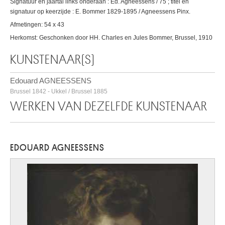
Signatuur en jaartal links onderaan : Ed. Agneessens / 75 ; titel en
signatuur op keerzijde : E. Bommer 1829-1895 / Agneessens Pinx.
Afmetingen: 54 x 43
Herkomst: Geschonken door HH. Charles en Jules Bommer, Brussel, 1910
KUNSTENAAR(S)
Edouard AGNEESSENS
Brussel 1842 - Ukkel / Brussel 1885
WERKEN VAN DEZELFDE KUNSTENAAR
EDOUARD AGNEESSENS