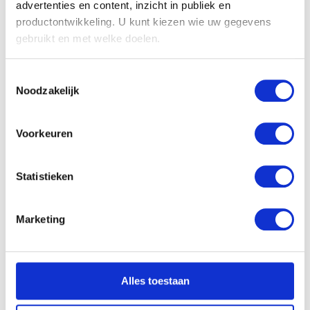
advertenties en content, inzicht in publiek en
productontwikkeling. U kunt kiezen wie uw gegevens
gebruikt en met welke doelen.
Als u het toestaat, willen we ook graag:
Toestemmingsselectie
Informatie verzamelen over uw geografische
Noodzakelijk
locatie, die tot een paar meter nauwkeurig kan zijn
Uw apparaat identificeren door het actief te
scannen op specifieke eigenschappen (fingerprinting)
Voorkeuren
Lees meer over hoe uw persoonlijke gegevens worden
verwerkt en stel uw voorkeuren in het
detailgedeelte
in.
Statistieken
U kunt uw toestemming op elk moment wijzigen of
intrekken in de Cookieverklaring.
Marketing
We gebruiken cookies om content en advertenties te
personaliseren, om functies voor social media te bieden
en om ons websiteverkeer te analyseren. Ook delen we
Alles toestaan
informatie over uw gebruik van onze site met onze
partners voor social media, adverteren en analyse. Deze