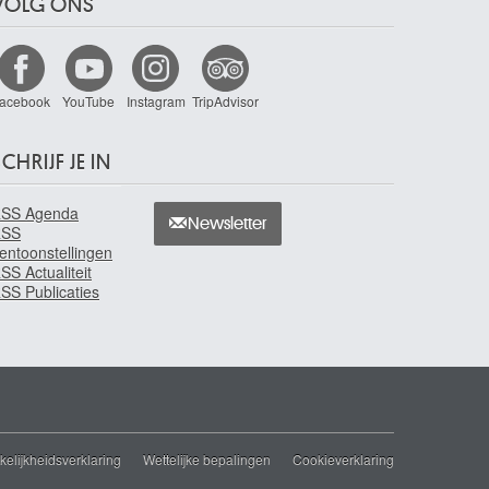
VOLG ONS
acebook
YouTube
Instagram
TripAdvisor
CHRIJF JE IN
SS Agenda
Newsletter
RSS
entoonstellingen
SS Actualiteit
SS Publicaties
elijkheidsverklaring
Wettelijke bepalingen
Cookieverklaring