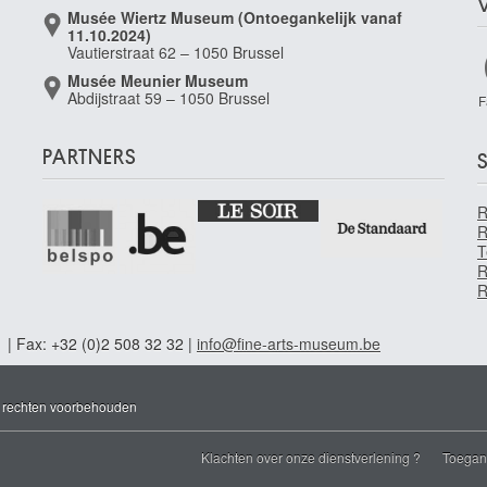
Musée Wiertz Museum (Ontoegankelijk vanaf
11.10.2024)
Vautierstraat 62 – 1050 Brussel
Musée Meunier Museum
Abdijstraat 59 – 1050 Brussel
F
PARTNERS
S
R
T
R
R
1 | Fax: +32 (0)2 508 32 32 |
info@fine-arts-museum.be
e rechten voorbehouden
Klachten over onze dienstverlening ?
Toegank