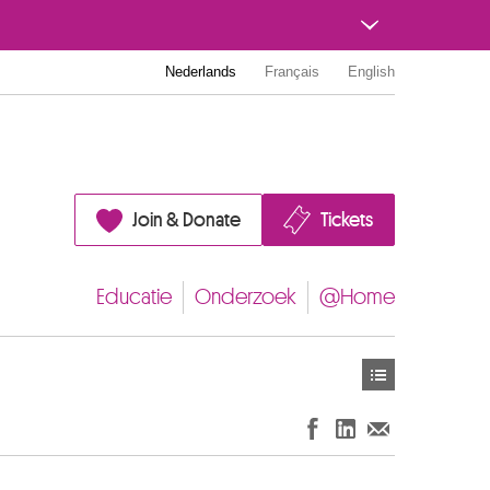
Nederlands
Français
English
Join & Donate
Tickets
Educatie
Onderzoek
@Home