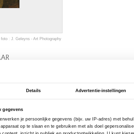
foto : J. Geleyns - Art Photography
AAR
Details
Advertentie-instellingen
w gegevens
erwerken je persoonlijke gegevens (bijv. uw IP-adres) met behul
apparaat op te slaan en te gebruiken met als doel gepersonalise
 content, inzicht in publiek en productontwikkeling. U kunt kiez