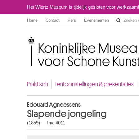
Het Wiertz Museum is tijdelijk gesloten voor werkzaa
Home
Contact
Pers
Evenementen
Koninklijke Musea voor Schone Kunsten van België
Praktisch
Tentoonstellingen & presentaties
Edouard Agneessens
Slapende jongeling
(1859) — Inv. 4011