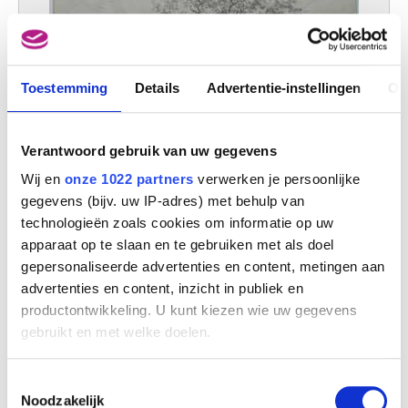
Toestemming
Details
Advertentie-instellingen
Ov
Verantwoord gebruik van uw gegevens
Wij en
onze 1022 partners
verwerken je persoonlijke
gegevens (bijv. uw IP-adres) met behulp van
Hoeve te Witten ? (Assen)
Egbert van Drielst
technologieën zoals cookies om informatie op uw
apparaat op te slaan en te gebruiken met als doel
gepersonaliseerde advertenties en content, metingen aan
advertenties en content, inzicht in publiek en
productontwikkeling. U kunt kiezen wie uw gegevens
gebruikt en met welke doelen.
Als u het toestaat, willen we ook graag:
Toestemmingsselectie
Informatie verzamelen over uw geografische
Noodzakelijk