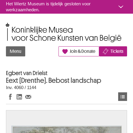
Naar inhoud
Het Wiertz Museum is tijdelijk gesloten voor
werkzaamheden.
Koninklijke Musea voor Schone Kunsten van België
Menu
Join & Donate
Tickets
Egbert van Drielst
Eext (Drenthe). Bebost landschap
Inv. 4060 / 1144