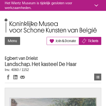
Naar inhoud
Het Wiertz Museum is tijdelijk gesloten voor
werkzaamheden.
Koninklijke Musea voor Schone Kunsten van België
Menu
Join & Donate
Tickets
Egbert van Drielst
Landschap. Het kasteel De Haar
Inv. 4060 / 1152