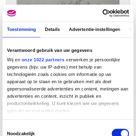
Toestemming
Details
Advertentie-instellingen
Ov
Verantwoord gebruik van uw gegevens
Wij en
onze 1022 partners
verwerken je persoonlijke
gegevens (bijv. uw IP-adres) met behulp van
Hoeve te Witten ? (Assen)
technologieën zoals cookies om informatie op uw
Egbert van Drielst
apparaat op te slaan en te gebruiken met als doel
gepersonaliseerde advertenties en content, metingen aan
advertenties en content, inzicht in publiek en
productontwikkeling. U kunt kiezen wie uw gegevens
gebruikt en met welke doelen.
Als u het toestaat, willen we ook graag:
Toestemmingsselectie
Informatie verzamelen over uw geografische
Noodzakelijk