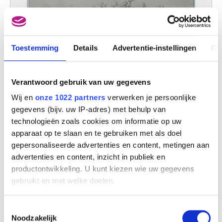
Toestemming
Details
Advertentie-instellingen
Ov
Verantwoord gebruik van uw gegevens
Wij en
onze 1022 partners
verwerken je persoonlijke
gegevens (bijv. uw IP-adres) met behulp van
Hoeve te Witten ? (Assen)
technologieën zoals cookies om informatie op uw
Egbert van Drielst
apparaat op te slaan en te gebruiken met als doel
gepersonaliseerde advertenties en content, metingen aan
advertenties en content, inzicht in publiek en
productontwikkeling. U kunt kiezen wie uw gegevens
gebruikt en met welke doelen.
Als u het toestaat, willen we ook graag:
Toestemmingsselectie
Informatie verzamelen over uw geografische
Noodzakelijk