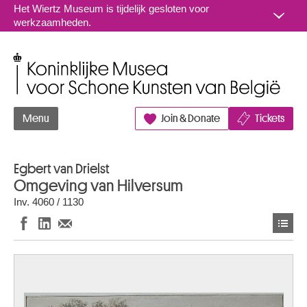
Naar inhoud
Het Wiertz Museum is tijdelijk gesloten voor
werkzaamheden.
Koninklijke Musea voor Schone Kunsten van België
Menu
Join & Donate
Tickets
Egbert van Drielst
Omgeving van Hilversum
Inv. 4060 / 1130