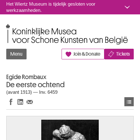
Naar inhoud
Het Wiertz Museum is tijdelijk gesloten voor
werkzaamheden.
Koninklijke Musea voor Schone Kunsten van België
Menu
Join & Donate
Tickets
Egide Rombaux
De eerste ochtend
(avant 1913) — Inv. 6459