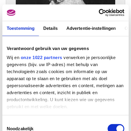
Toestemming
Details
Advertentie-instellingen
Ov
De Gerechtigheid
Egide Rombaux
Verantwoord gebruik van uw gegevens
Wij en
onze 1022 partners
verwerken je persoonlijke
gegevens (bijv. uw IP-adres) met behulp van
technologieën zoals cookies om informatie op uw
apparaat op te slaan en te gebruiken met als doel
gepersonaliseerde advertenties en content, metingen aan
advertenties en content, inzicht in publiek en
productontwikkeling. U kunt kiezen wie uw gegevens
gebruikt en met welke doelen.
Als u het toestaat, willen we ook graag:
Toestemmingsselectie
Informatie verzamelen over uw geografische
Noodzakelijk