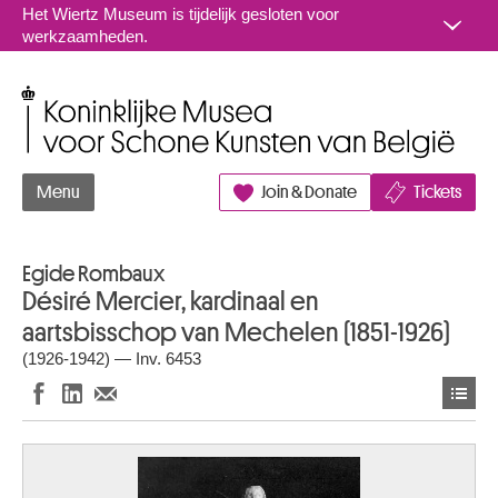
Naar inhoud
Het Wiertz Museum is tijdelijk gesloten voor
werkzaamheden.
Koninklijke Musea voor Schone Kunsten van België
Menu
Join & Donate
Tickets
Egide Rombaux
Désiré Mercier, kardinaal en
aartsbisschop van Mechelen (1851-1926)
(1926-1942) — Inv. 6453