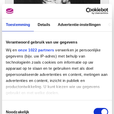
Toestemming
Details
Advertentie-instellingen
Ov
De Gerechtigheid
Egide Rombaux
Verantwoord gebruik van uw gegevens
Wij en
onze 1022 partners
verwerken je persoonlijke
gegevens (bijv. uw IP-adres) met behulp van
technologieën zoals cookies om informatie op uw
apparaat op te slaan en te gebruiken met als doel
gepersonaliseerde advertenties en content, metingen aan
advertenties en content, inzicht in publiek en
productontwikkeling. U kunt kiezen wie uw gegevens
gebruikt en met welke doelen.
Als u het toestaat, willen we ook graag:
Toestemmingsselectie
Informatie verzamelen over uw geografische
Noodzakelijk