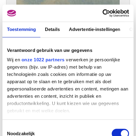
Toestemming
Details
Advertentie-instellingen
Ov
Verantwoord gebruik van uw gegevens
Wij en
onze 1022 partners
verwerken je persoonlijke
gegevens (bijv. uw IP-adres) met behulp van
technologieën zoals cookies om informatie op uw
apparaat op te slaan en te gebruiken met als doel
gepersonaliseerde advertenties en content, metingen aan
advertenties en content, inzicht in publiek en
productontwikkeling. U kunt kiezen wie uw gegevens
Gezicht op Londen - Nevel
Emile Claus
gebruikt en met welke doelen.
Als u het toestaat, willen we ook graag:
Toestemmingsselectie
Informatie verzamelen over uw geografische
Noodzakelijk