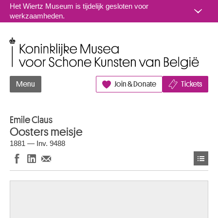
Naar inhoud
Het Wiertz Museum is tijdelijk gesloten voor
werkzaamheden.
Koninklijke Musea voor Schone Kunsten van België
Menu
Join & Donate
Tickets
Emile Claus
Oosters meisje
1881 — Inv. 9488