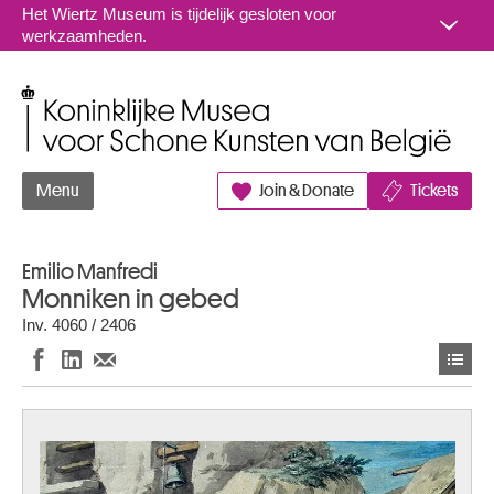
Naar inhoud
Het Wiertz Museum is tijdelijk gesloten voor
werkzaamheden.
Koninklijke Musea voor Schone Kunsten van België
Menu
Join & Donate
Tickets
Emilio Manfredi
Monniken in gebed
Inv. 4060 / 2406