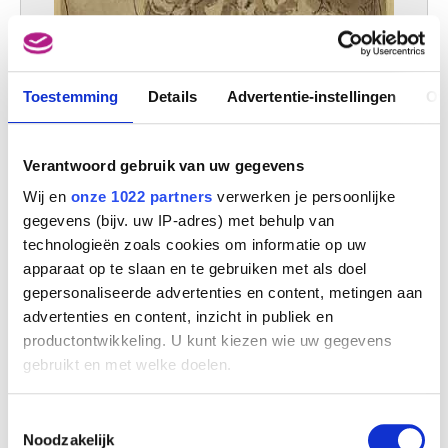
Toestemming
Details
Advertentie-instellingen
Ov
Verantwoord gebruik van uw gegevens
Wij en
onze 1022 partners
verwerken je persoonlijke
gegevens (bijv. uw IP-adres) met behulp van
technologieën zoals cookies om informatie op uw
Bezoek van de H. Maagd aan de H. Elisabeth
Anoniem
apparaat op te slaan en te gebruiken met als doel
gepersonaliseerde advertenties en content, metingen aan
advertenties en content, inzicht in publiek en
productontwikkeling. U kunt kiezen wie uw gegevens
gebruikt en met welke doelen.
Als u het toestaat, willen we ook graag:
Toestemmingsselectie
Informatie verzamelen over uw geografische
Noodzakelijk