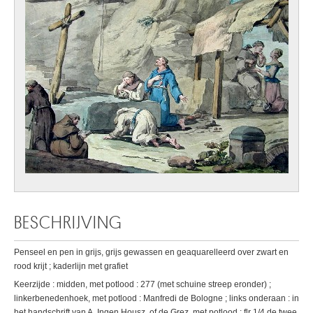
BESCHRIJVING
Penseel en pen in grijs, grijs gewassen en geaquarelleerd over zwart en
rood krijt ; kaderlijn met grafiet
Keerzijde : midden, met potlood : 277 (met schuine streep eronder) ;
linkerbenedenhoek, met potlood : Manfredi de Bologne ; links onderaan : in
het handschrift van A. Ingen Housz. of de Grez, met potlood : flr 1/4 de twee