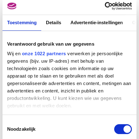
Hand op de dij
Eugène Dodeigne
Toestemming
Details
Advertentie-instellingen
Ov
Verantwoord gebruik van uw gegevens
Wij en
onze 1022 partners
verwerken je persoonlijke
gegevens (bijv. uw IP-adres) met behulp van
technologieën zoals cookies om informatie op uw
apparaat op te slaan en te gebruiken met als doel
gepersonaliseerde advertenties en content, metingen aan
advertenties en content, inzicht in publiek en
productontwikkeling. U kunt kiezen wie uw gegevens
gebruikt en met welke doelen.
Liggend naakt
Als u het toestaat, willen we ook graag:
Toestemmingsselectie
Eugène Dodeigne
Informatie verzamelen over uw geografische
Noodzakelijk
locatie, die tot een paar meter nauwkeurig kan zijn