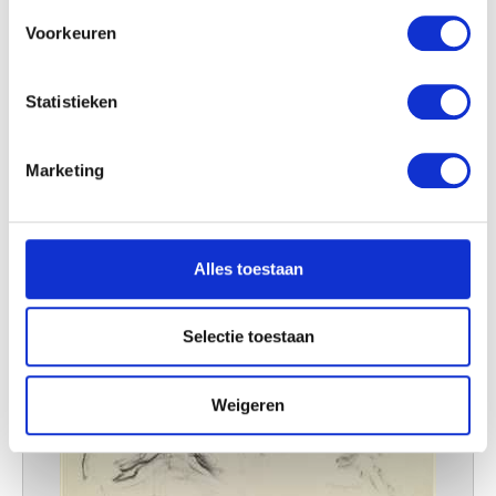
Uw apparaat identificeren door het actief te
scannen op specifieke eigenschappen (fingerprinting)
Voorkeuren
Lees meer over hoe uw persoonlijke gegevens worden
verwerkt en stel uw voorkeuren in het
detailgedeelte
in.
Statistieken
U kunt uw toestemming op elk moment wijzigen of
intrekken in de Cookieverklaring.
Marketing
We gebruiken cookies om content en advertenties te
personaliseren, om functies voor social media te bieden
en om ons websiteverkeer te analyseren. Ook delen we
Alles toestaan
informatie over uw gebruik van onze site met onze
partners voor social media, adverteren en analyse. Deze
partners kunnen deze gegevens combineren met andere
Selectie toestaan
informatie die u aan ze heeft verstrekt of die ze hebben
verzameld op basis van uw gebruik van hun services.
Weigeren