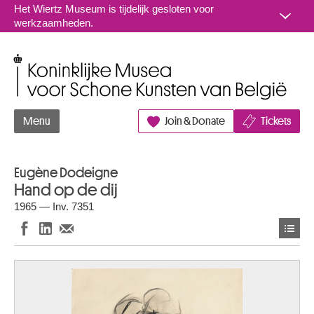
Naar inhoud
Het Wiertz Museum is tijdelijk gesloten voor
werkzaamheden.
Koninklijke Musea voor Schone Kunsten van België
Menu
Join & Donate
Tickets
Eugène Dodeigne
Hand op de dij
1965 — Inv. 7351