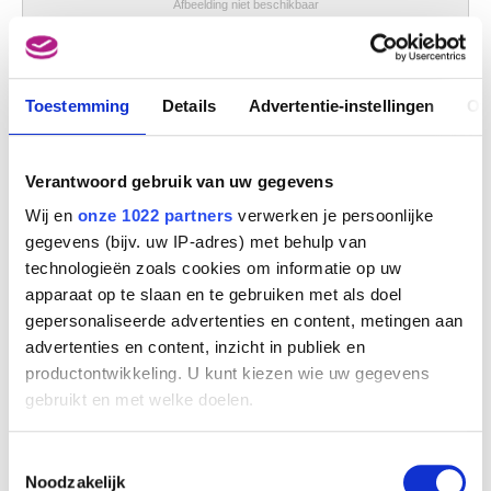
Afbeelding niet beschikbaar
Italiaanse fluitspeler
Eugène Smits
Toestemming
Details
Advertentie-instellingen
Ov
Verantwoord gebruik van uw gegevens
Wij en
onze 1022 partners
verwerken je persoonlijke
gegevens (bijv. uw IP-adres) met behulp van
technologieën zoals cookies om informatie op uw
apparaat op te slaan en te gebruiken met als doel
gepersonaliseerde advertenties en content, metingen aan
advertenties en content, inzicht in publiek en
productontwikkeling. U kunt kiezen wie uw gegevens
gebruikt en met welke doelen.
Als u het toestaat, willen we ook graag:
Toestemmingsselectie
Informatie verzamelen over uw geografische
Noodzakelijk