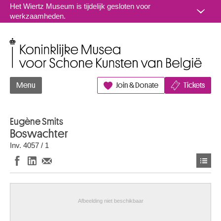
Naar inhoud
Het Wiertz Museum is tijdelijk gesloten voor
werkzaamheden.
Koninklijke Musea voor Schone Kunsten van België
Menu
Join & Donate
Tickets
Eugène Smits
Boswachter
Inv. 4057 / 1
Afbeelding niet beschikbaar