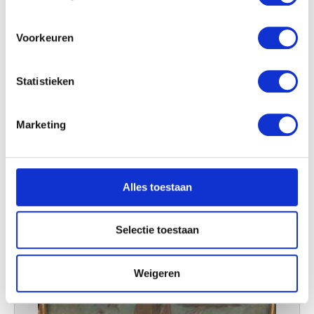
locatie, die tot een paar meter nauwkeurig kan zijn
Uw apparaat identificeren door het actief te
scannen op specifieke eigenschappen (fingerprinting)
Voorkeuren
Lees meer over hoe uw persoonlijke gegevens worden
verwerkt en stel uw voorkeuren in het
detailgedeelte
in.
Statistieken
U kunt uw toestemming op elk moment wijzigen of
intrekken in de Cookieverklaring.
Landschappen
Marketing
Eugène Smits
We gebruiken cookies om content en advertenties te
personaliseren, om functies voor social media te bieden
en om ons websiteverkeer te analyseren. Ook delen we
Alles toestaan
informatie over uw gebruik van onze site met onze
partners voor social media, adverteren en analyse. Deze
partners kunnen deze gegevens combineren met andere
Selectie toestaan
informatie die u aan ze heeft verstrekt of die ze hebben
verzameld op basis van uw gebruik van hun services.
Weigeren