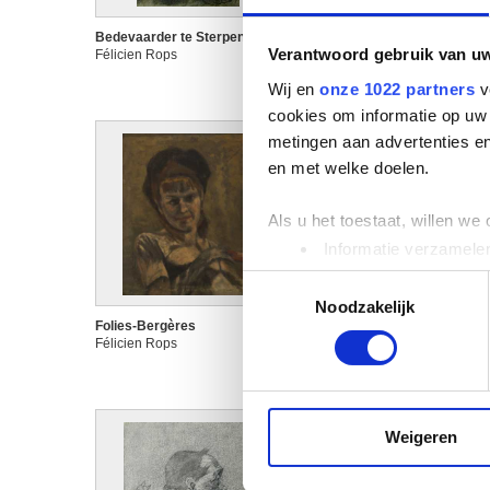
Bedevaarder te Sterpenich
Bloem
Verantwoord gebruik van u
Félicien Rops
Félicien Rops
Wij en
onze 1022 partners
v
cookies om informatie op uw 
metingen aan advertenties en
en met welke doelen.
Als u het toestaat, willen we
Informatie verzamelen
Uw apparaat identific
Toestemmingsselectie
Lees meer over hoe uw perso
Noodzakelijk
toestemming op elk moment wi
Folies-Bergères
Het medaillon van Waterloo
Félicien Rops
Félicien Rops
We gebruiken cookies om cont
websiteverkeer te analyseren
media, adverteren en analys
Weigeren
verstrekt of die ze hebben v