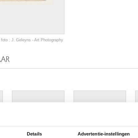
foto : J. Geleyns - Art Photography
AAR
Afbeelding niet beschikbaar
Afbeelding niet beschikbaar
Details
Advertentie-instellingen