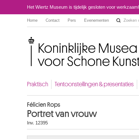
Het Wiertz Museum is tijdelijk gesloten voor werkzaa
Home
Contact
Pers
Evenementen
Koninklijke Musea voor Schone Kunsten van België
Praktisch
Tentoonstellingen & presentaties
Félicien Rops
Portret van vrouw
Inv. 12395