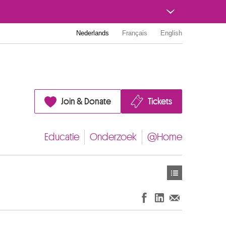
Nederlands
Français
English
Join & Donate
Tickets
Educatie
Onderzoek
@Home