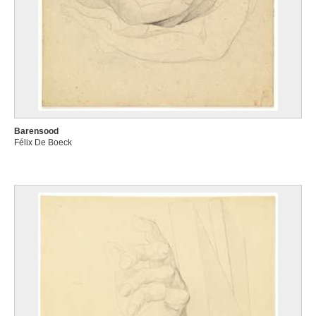
Barensood
Félix De Boeck