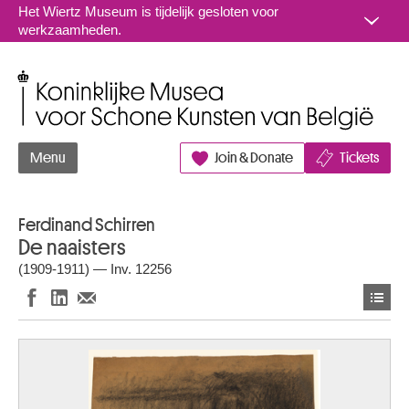
Naar inhoud
Het Wiertz Museum is tijdelijk gesloten voor
werkzaamheden.
Koninklijke Musea voor Schone Kunsten van België
Menu
Join & Donate
Tickets
Ferdinand Schirren
De naaisters
(1909-1911) — Inv. 12256