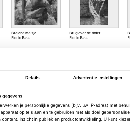
Breiend meisje
Brug over de rivier
B
Firmin Baes
Firmin Baes
F
Details
Advertentie-instellingen
w gegevens
erwerken je persoonlijke gegevens (bijv. uw IP-adres) met behul
De eg
De fruitteelt
D
apparaat op te slaan en te gebruiken met als doel gepersonalise
Firmin Baes
Firmin Baes
F
 content, inzicht in publiek en productontwikkeling. U kunt kiez