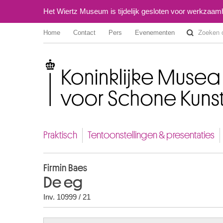
Het Wiertz Museum is tijdelijk gesloten voor werkzaa
Home
Contact
Pers
Evenementen
Koninklijke Musea voor Schone Kunsten van België
Praktisch
Tentoonstellingen & presentaties
Firmin Baes
De eg
Inv. 10999 / 21