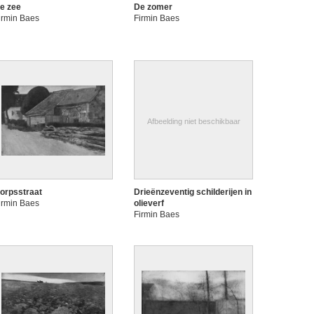
e zee
De zomer
irmin Baes
Firmin Baes
Afbeelding niet beschikbaar
orpsstraat
Drieënzeventig schilderijen in
irmin Baes
olieverf
Firmin Baes