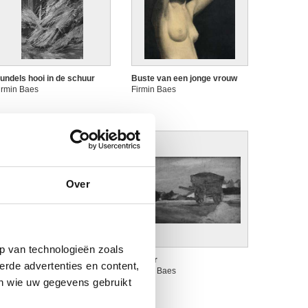
undels hooi in de schuur
Buste van een jonge vrouw
irmin Baes
Firmin Baes
Over
p van technologieën zoals
e herfst
De kar
erde advertenties en content,
irmin Baes
Firmin Baes
en wie uw gegevens gebruikt