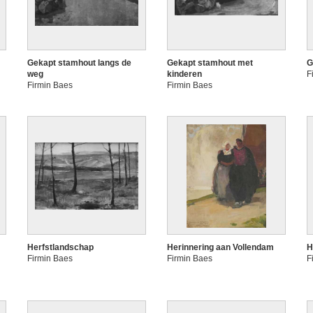
Gekapt stamhout langs de
Gekapt stamhout met
G
weg
kinderen
F
Firmin Baes
Firmin Baes
Herfstlandschap
Herinnering aan Vollendam
H
Firmin Baes
Firmin Baes
F