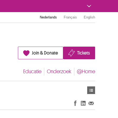
Nederlands
Français
English
Join & Donate
Tickets
Educatie
Onderzoek
@Home