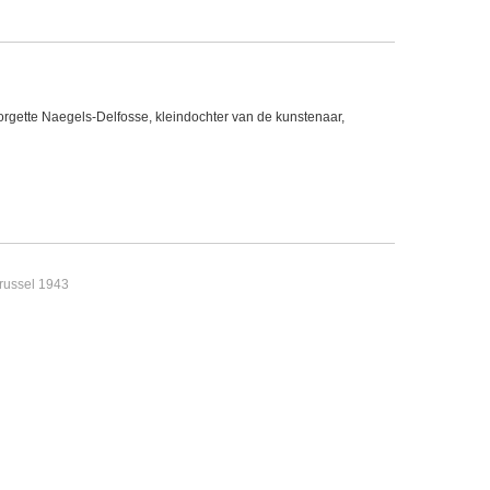
gette Naegels-Delfosse, kleindochter van de kunstenaar,
Brussel 1943