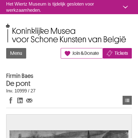
Naar inhoud
Het Wiertz Museum is tijdelijk gesloten voor
werkzaamheden.
Koninklijke Musea voor Schone Kunsten van België
Menu
Join & Donate
Tickets
Firmin Baes
De pont
Inv. 10999 / 27