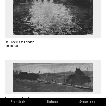
De Theems te Londen
Firmin Baes
De weg naar het dorp
Praktisch
Tickets
Steun ons
Firmin Baes