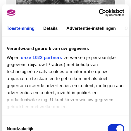
Toestemming
Details
Advertentie-instellingen
Ov
Bos in het zonnelicht
Firmin Baes
Verantwoord gebruik van uw gegevens
Wij en
onze 1022 partners
verwerken je persoonlijke
gegevens (bijv. uw IP-adres) met behulp van
technologieën zoals cookies om informatie op uw
apparaat op te slaan en te gebruiken met als doel
gepersonaliseerde advertenties en content, metingen aan
advertenties en content, inzicht in publiek en
productontwikkeling. U kunt kiezen wie uw gegevens
gebruikt en met welke doelen.
Als u het toestaat, willen we ook graag:
Toestemmingsselectie
Informatie verzamelen over uw geografische
Noodzakelijk