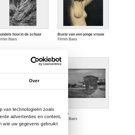
undels hooi in de schuur
Buste van een jonge vrouw
irmin Baes
Firmin Baes
Over
p van technologieën zoals
e herfst
De kar
erde advertenties en content,
irmin Baes
Firmin Baes
en wie uw gegevens gebruikt