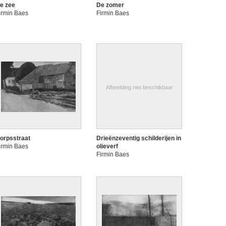
e zee
De zomer
irmin Baes
Firmin Baes
Afbeelding niet beschikbaar
orpsstraat
Drieënzeventig schilderijen in
irmin Baes
olieverf
Firmin Baes