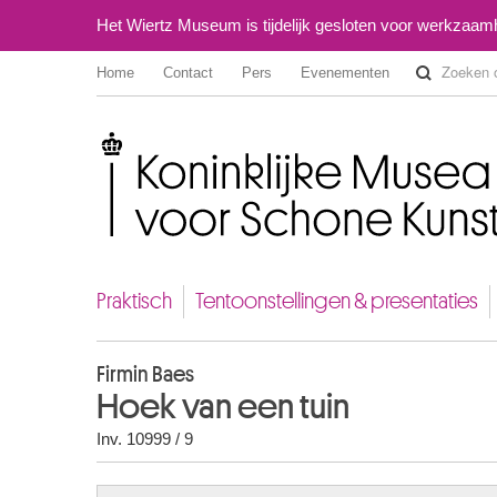
Het Wiertz Museum is tijdelijk gesloten voor werkzaa
Home
Contact
Pers
Evenementen
Koninklijke Musea voor Schone Kunsten van België
Praktisch
Tentoonstellingen & presentaties
Firmin Baes
Hoek van een tuin
Inv. 10999 / 9