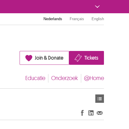
Nederlands
Français
English
Join & Donate
Tickets
Educatie
Onderzoek
@Home