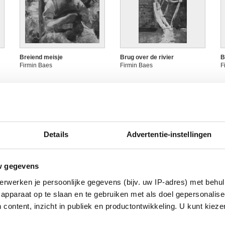
Breiend meisje
Brug over de rivier
B
Firmin Baes
Firmin Baes
F
Details
Advertentie-instellingen
w gegevens
erwerken je persoonlijke gegevens (bijv. uw IP-adres) met behul
De eg
De fruitteelt
D
apparaat op te slaan en te gebruiken met als doel gepersonalise
Firmin Baes
Firmin Baes
F
 content, inzicht in publiek en productontwikkeling. U kunt kiez