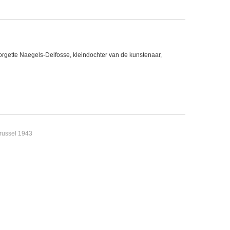
gette Naegels-Delfosse, kleindochter van de kunstenaar,
Brussel 1943