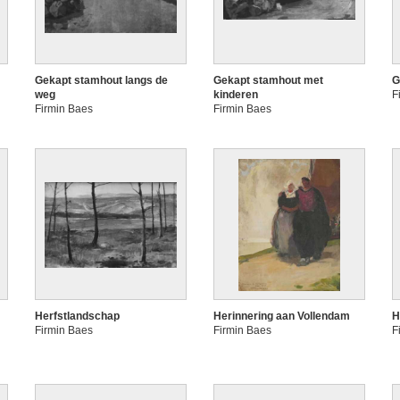
Gekapt stamhout langs de
Gekapt stamhout met
G
weg
kinderen
F
Firmin Baes
Firmin Baes
Herfstlandschap
Herinnering aan Vollendam
H
Firmin Baes
Firmin Baes
F