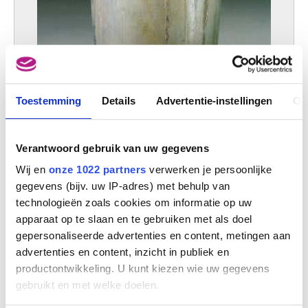
Toestemming
Details
Advertentie-instellingen
Ov
Verantwoord gebruik van uw gegevens
Boktorren
François Decorchemont
Wij en
onze 1022 partners
verwerken je persoonlijke
gegevens (bijv. uw IP-adres) met behulp van
technologieën zoals cookies om informatie op uw
apparaat op te slaan en te gebruiken met als doel
gepersonaliseerde advertenties en content, metingen aan
advertenties en content, inzicht in publiek en
productontwikkeling. U kunt kiezen wie uw gegevens
gebruikt en met welke doelen.