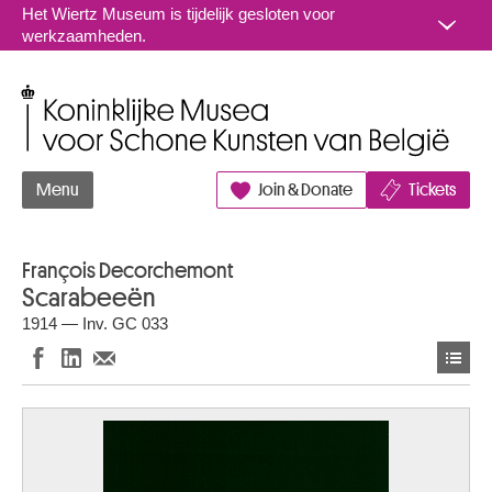
Naar inhoud
Het Wiertz Museum is tijdelijk gesloten voor
werkzaamheden.
Koninklijke Musea voor Schone Kunsten van België
Menu
Join & Donate
Tickets
François Decorchemont
Scarabeeën
1914 — Inv. GC 033