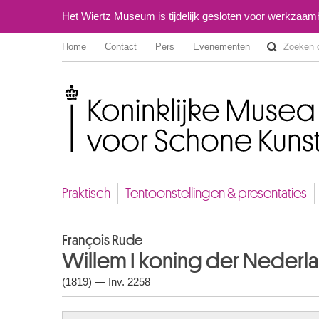
Het Wiertz Museum is tijdelijk gesloten voor werkzaa
Home
Contact
Pers
Evenementen
Koninklijke Musea voor Schone Kunsten van België
Praktisch
Tentoonstellingen & presentaties
François Rude
Willem I koning der Nederla
(1819) — Inv. 2258