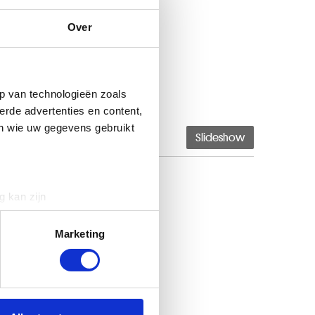
js (Frankrijk) 1855
Over
p van technologieën zoals
erde advertenties en content,
en wie uw gegevens gebruikt
Slideshow
g kan zijn
erprinting)
t
detailgedeelte
in. U kunt uw
Marketing
 media te bieden en om ons
ze partners voor social
nformatie die u aan ze heeft