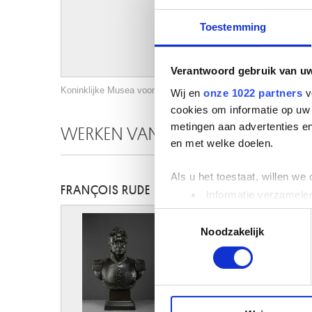
Toestemming
Verantwoord gebruik van u
Koninklijke Musea voor Schone Kunsten van België, Brussel / 
Wij en
onze 1022 partners
v
cookies om informatie op uw 
metingen aan advertenties en
WERKEN VAN DEZELFDE KUNSTEN
en met welke doelen.
Als u het toestaat, willen we
FRANÇOIS RUDE
Informatie verzamelen
Uw apparaat identific
Toestemmingsselectie
Lees meer over hoe uw perso
Noodzakelijk
toestemming op elk moment wi
We gebruiken cookies om cont
websiteverkeer te analyseren
media, adverteren en analys