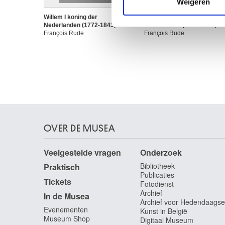
Weigeren
verstrekt of die ze hebben v
Willem I koning der
Willem I, koning der
Nederlanden (1772-1843)
Nederlanden (1772-1843)
François Rude
François Rude
OVER DE MUSEA
Veelgestelde vragen
Onderzoek
Bibliotheek
Praktisch
Publicaties
Tickets
Fotodienst
Archief
In de Musea
Archief voor Hedendaagse
Evenementen
Kunst in België
Museum Shop
Digitaal Museum