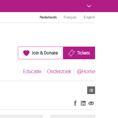
Nederlands
Français
English
Join & Donate
Tickets
Educatie
Onderzoek
@Home