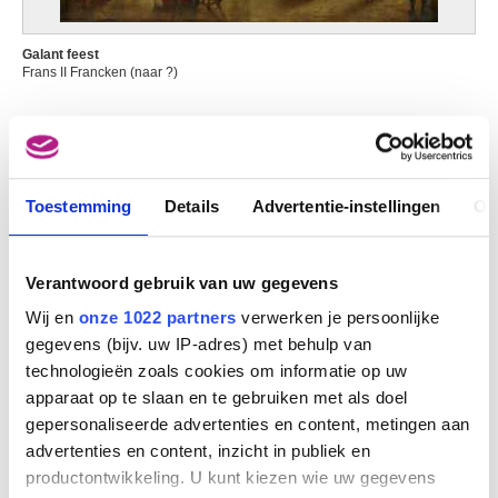
Galant feest
Frans II Francken (naar ?)
Toestemming
Details
Advertentie-instellingen
Ov
Verantwoord gebruik van uw gegevens
Wij en
onze 1022 partners
verwerken je persoonlijke
gegevens (bijv. uw IP-adres) met behulp van
technologieën zoals cookies om informatie op uw
apparaat op te slaan en te gebruiken met als doel
Het kabinet van de liefhebber
gepersonaliseerde advertenties en content, metingen aan
Hiëronymus Francken II (toegeschreven aan)
advertenties en content, inzicht in publiek en
productontwikkeling. U kunt kiezen wie uw gegevens