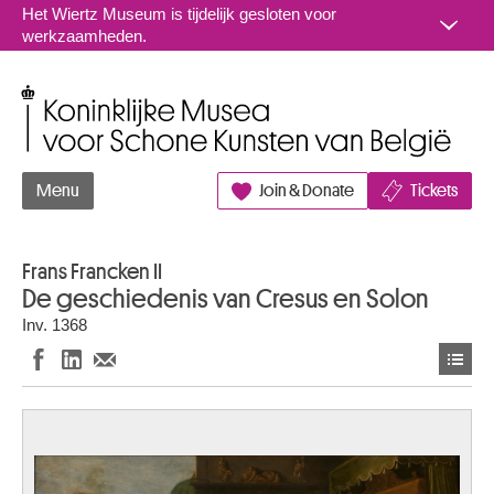
Naar inhoud
Het Wiertz Museum is tijdelijk gesloten voor
werkzaamheden.
Koninklijke Musea voor Schone Kunsten van België
Menu
Join & Donate
Tickets
Frans Francken II
De geschiedenis van Cresus en Solon
Inv. 1368