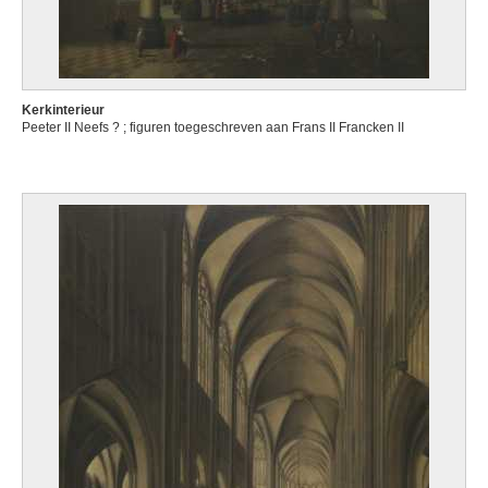
Kerkinterieur
Peeter II Neefs ? ; figuren toegeschreven aan Frans II Francken II