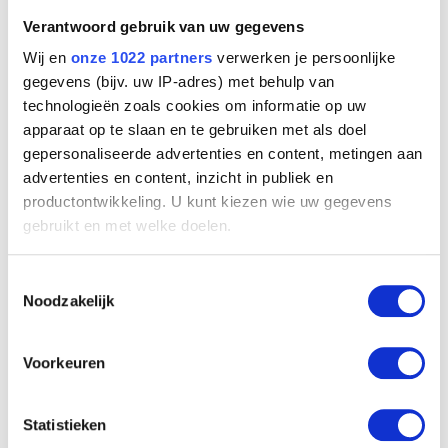
Verantwoord gebruik van uw gegevens
Wij en
onze 1022 partners
verwerken je persoonlijke
gegevens (bijv. uw IP-adres) met behulp van
technologieën zoals cookies om informatie op uw
apparaat op te slaan en te gebruiken met als doel
gepersonaliseerde advertenties en content, metingen aan
advertenties en content, inzicht in publiek en
De molen
productontwikkeling. U kunt kiezen wie uw gegevens
Franz Courtens
gebruikt en met welke doelen.
Als u het toestaat, willen we ook graag:
Toestemmingsselectie
Informatie verzamelen over uw geografische
Noodzakelijk
locatie, die tot een paar meter nauwkeurig kan zijn
Uw apparaat identificeren door het actief te
scannen op specifieke eigenschappen (fingerprinting)
Voorkeuren
Lees meer over hoe uw persoonlijke gegevens worden
verwerkt en stel uw voorkeuren in het
detailgedeelte
in.
Statistieken
U kunt uw toestemming op elk moment wijzigen of