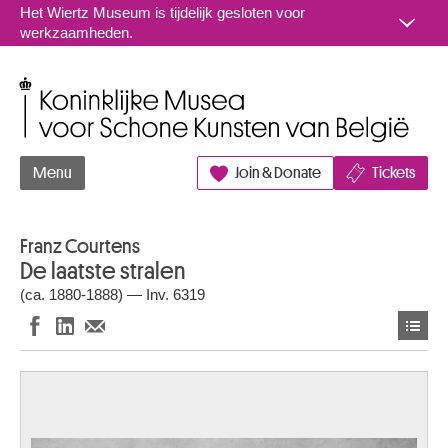
Naar inhoud
Het Wiertz Museum is tijdelijk gesloten voor
werkzaamheden.
Koninklijke Musea voor Schone Kunsten van België
Menu
Join & Donate
Tickets
Franz Courtens
De laatste stralen
(ca. 1880-1888) — Inv. 6319