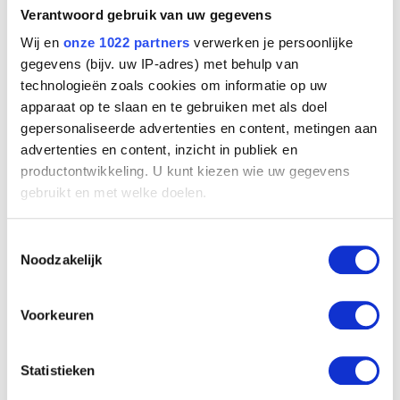
Verantwoord gebruik van uw gegevens
Wij en
onze 1022 partners
verwerken je persoonlijke
gegevens (bijv. uw IP-adres) met behulp van
technologieën zoals cookies om informatie op uw
apparaat op te slaan en te gebruiken met als doel
gepersonaliseerde advertenties en content, metingen aan
advertenties en content, inzicht in publiek en
De molen
productontwikkeling. U kunt kiezen wie uw gegevens
Franz Courtens
gebruikt en met welke doelen.
Als u het toestaat, willen we ook graag:
Toestemmingsselectie
Informatie verzamelen over uw geografische
Noodzakelijk
locatie, die tot een paar meter nauwkeurig kan zijn
Uw apparaat identificeren door het actief te
scannen op specifieke eigenschappen (fingerprinting)
Voorkeuren
Lees meer over hoe uw persoonlijke gegevens worden
verwerkt en stel uw voorkeuren in het
detailgedeelte
in.
Statistieken
U kunt uw toestemming op elk moment wijzigen of
intrekken in de Cookieverklaring.