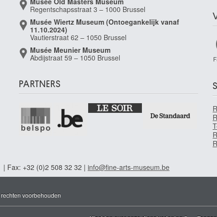
Musée Old Masters Museum
Regentschapsstraat 3 – 1000 Brussel
Musée Wiertz Museum (Ontoegankelijk vanaf
11.10.2024)
Vautierstraat 62 – 1050 Brussel
Musée Meunier Museum
Abdijstraat 59 – 1050 Brussel
F
PARTNERS
S
R
T
R
R
1 | Fax: +32 (0)2 508 32 32 |
info@fine-arts-museum.be
e rechten voorbehouden