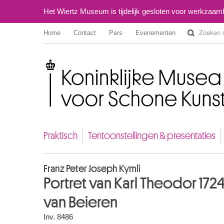
Het Wiertz Museum is tijdelijk gesloten voor werkzaa
Home
Contact
Pers
Evenementen
Koninklijke Musea voor Schone Kunsten van België
Praktisch
Tentoonstellingen & presentaties
Franz Peter Joseph Kymli
Portret van Karl Theodor 1724
van Beieren
Inv. 8486