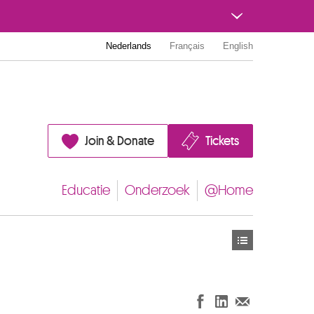
Nederlands
Français
English
Join & Donate
Tickets
Educatie
Onderzoek
@Home