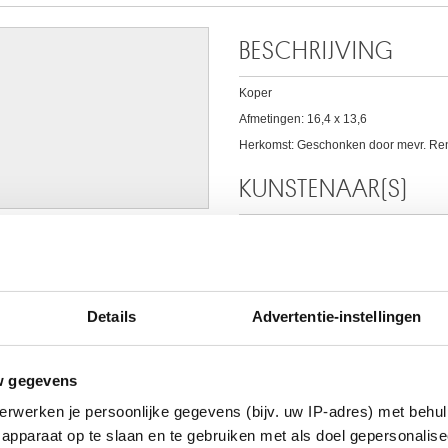
BESCHRIJVING
Koper
Afmetingen: 16,4 x 13,6
Herkomst: Geschonken door mevr. Ren
KUNSTENAAR(S)
Franz Peter Joseph KYMLI
Mannheim, Baden-Württemberg (Duitsl
AAR
Details
Advertentie-instellingen
w gegevens
erwerken je persoonlijke gegevens (bijv. uw IP-adres) met behul
apparaat op te slaan en te gebruiken met als doel gepersonalise