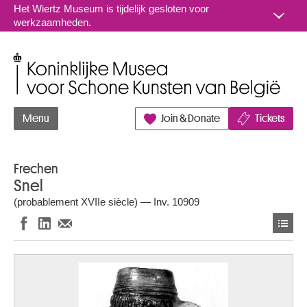
Naar inhoud
Het Wiertz Museum is tijdelijk gesloten voor
werkzaamheden.
Koninklijke Musea voor Schone Kunsten van België
Menu
Join & Donate
Tickets
Frechen
Snel
(probablement XVIIe siècle) — Inv. 10909