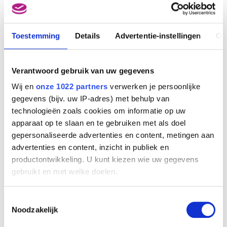
Toestemming
Details
Advertentie-instellingen
Ov
Verantwoord gebruik van uw gegevens
Wij en
onze 1022 partners
verwerken je persoonlijke
gegevens (bijv. uw IP-adres) met behulp van
technologieën zoals cookies om informatie op uw
apparaat op te slaan en te gebruiken met als doel
gepersonaliseerde advertenties en content, metingen aan
advertenties en content, inzicht in publiek en
productontwikkeling. U kunt kiezen wie uw gegevens
gebruikt en met welke doelen.
Snel
Als u het toestaat, willen we ook graag:
Toestemmingsselectie
Frechen
Informatie verzamelen over uw geografische
Noodzakelijk
locatie, die tot een paar meter nauwkeurig kan zijn