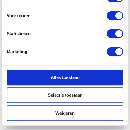
locatie, die tot een paar meter nauwkeurig kan zijn
Uw apparaat identificeren door het actief te
scannen op specifieke eigenschappen (fingerprinting)
Voorkeuren
Lees meer over hoe uw persoonlijke gegevens worden
verwerkt en stel uw voorkeuren in het
detailgedeelte
in.
Statistieken
U kunt uw toestemming op elk moment wijzigen of
intrekken in de Cookieverklaring.
Marketing
We gebruiken cookies om content en advertenties te
personaliseren, om functies voor social media te bieden
en om ons websiteverkeer te analyseren. Ook delen we
Alles toestaan
informatie over uw gebruik van onze site met onze
partners voor social media, adverteren en analyse. Deze
partners kunnen deze gegevens combineren met andere
Selectie toestaan
informatie die u aan ze heeft verstrekt of die ze hebben
verzameld op basis van uw gebruik van hun services.
Weigeren