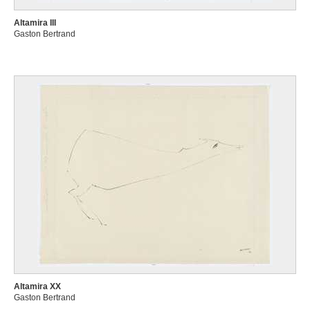
Altamira III
Gaston Bertrand
Altamira XX
Gaston Bertrand