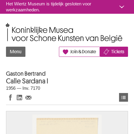
Naar inhoud
Het Wiertz Museum is tijdelijk gesloten voor
werkzaamheden.
Koninklijke Musea voor Schone Kunsten van België
Menu
Join & Donate
Tickets
Gaston Bertrand
Calle Sardana I
1956 — Inv. 7170