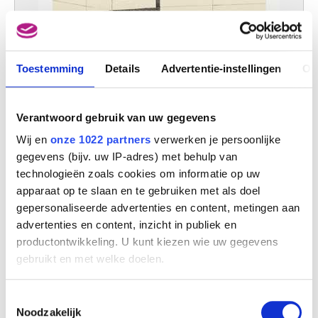
Toestemming
Details
Advertentie-instellingen
Ov
Verantwoord gebruik van uw gegevens
Wij en
onze 1022 partners
verwerken je persoonlijke
gegevens (bijv. uw IP-adres) met behulp van
technologieën zoals cookies om informatie op uw
apparaat op te slaan en te gebruiken met als doel
gepersonaliseerde advertenties en content, metingen aan
Calle Sardana I
advertenties en content, inzicht in publiek en
Gaston Bertrand
productontwikkeling. U kunt kiezen wie uw gegevens
gebruikt en met welke doelen.
Als u het toestaat, willen we ook graag:
Toestemmingsselectie
Informatie verzamelen over uw geografische
Noodzakelijk