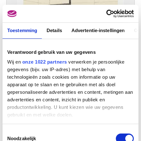
Toestemming
Details
Advertentie-instellingen
Ov
Verantwoord gebruik van uw gegevens
Wij en
onze 1022 partners
verwerken je persoonlijke
gegevens (bijv. uw IP-adres) met behulp van
technologieën zoals cookies om informatie op uw
apparaat op te slaan en te gebruiken met als doel
gepersonaliseerde advertenties en content, metingen aan
Calle Sardana I
advertenties en content, inzicht in publiek en
Gaston Bertrand
productontwikkeling. U kunt kiezen wie uw gegevens
gebruikt en met welke doelen.
Als u het toestaat, willen we ook graag:
Toestemmingsselectie
Informatie verzamelen over uw geografische
Noodzakelijk