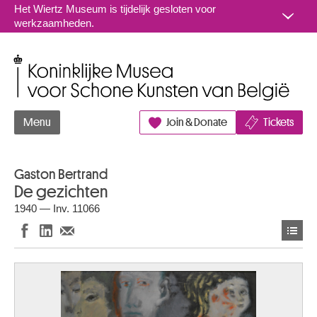
Naar inhoud
Het Wiertz Museum is tijdelijk gesloten voor
werkzaamheden.
Koninklijke Musea voor Schone Kunsten van België
Menu
Join & Donate
Tickets
Gaston Bertrand
De gezichten
1940 — Inv. 11066