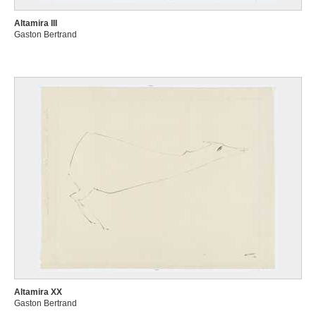
Altamira III
Gaston Bertrand
Altamira XX
Gaston Bertrand