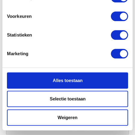
locatie, die tot een paar meter nauwkeurig kan zijn
Uw apparaat identificeren door het actief te
scannen op specifieke eigenschappen (fingerprinting)
Voorkeuren
Lees meer over hoe uw persoonlijke gegevens worden
verwerkt en stel uw voorkeuren in het
detailgedeelte
in.
Statistieken
U kunt uw toestemming op elk moment wijzigen of
intrekken in de Cookieverklaring.
Marketing
We gebruiken cookies om content en advertenties te
personaliseren, om functies voor social media te bieden
en om ons websiteverkeer te analyseren. Ook delen we
Alles toestaan
informatie over uw gebruik van onze site met onze
partners voor social media, adverteren en analyse. Deze
partners kunnen deze gegevens combineren met andere
Selectie toestaan
informatie die u aan ze heeft verstrekt of die ze hebben
verzameld op basis van uw gebruik van hun services.
Weigeren