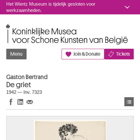
Naar inhoud
Het Wiertz Museum is tijdelijk gesloten voor
werkzaamheden.
Koninklijke Musea voor Schone Kunsten van België
Menu
Join & Donate
Tickets
Gaston Bertrand
De griet
1942 — Inv. 7323