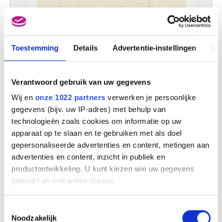
Toestemming
Details
Advertentie-instellingen
Ov
Verantwoord gebruik van uw gegevens
Wij en
onze 1022 partners
verwerken je persoonlijke
gegevens (bijv. uw IP-adres) met behulp van
technologieën zoals cookies om informatie op uw
Calle Sardana I
apparaat op te slaan en te gebruiken met als doel
Gaston Bertrand
gepersonaliseerde advertenties en content, metingen aan
advertenties en content, inzicht in publiek en
productontwikkeling. U kunt kiezen wie uw gegevens
gebruikt en met welke doelen.
Als u het toestaat, willen we ook graag:
Toestemmingsselectie
Informatie verzamelen over uw geografische
Noodzakelijk