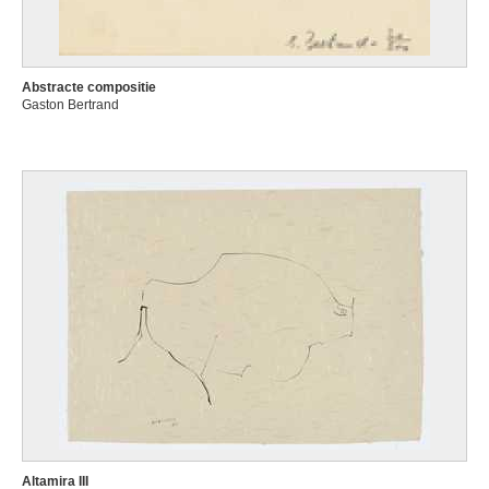
Abstracte compositie
Gaston Bertrand
Altamira III