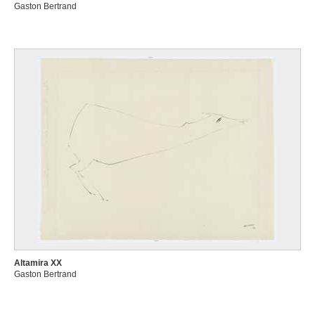
Gaston Bertrand
Altamira XX
Gaston Bertrand