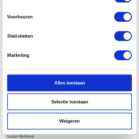
locatie, die tot een paar meter nauwkeurig kan zijn
Uw apparaat identificeren door het actief te
scannen op specifieke eigenschappen (fingerprinting)
Voorkeuren
Lees meer over hoe uw persoonlijke gegevens worden
verwerkt en stel uw voorkeuren in het
detailgedeelte
in.
Statistieken
U kunt uw toestemming op elk moment wijzigen of
intrekken in de Cookieverklaring.
Marketing
We gebruiken cookies om content en advertenties te
personaliseren, om functies voor social media te bieden
en om ons websiteverkeer te analyseren. Ook delen we
Alles toestaan
informatie over uw gebruik van onze site met onze
partners voor social media, adverteren en analyse. Deze
partners kunnen deze gegevens combineren met andere
Selectie toestaan
informatie die u aan ze heeft verstrekt of die ze hebben
verzameld op basis van uw gebruik van hun services.
Weigeren
Calle Sardana II
Gaston Bertrand