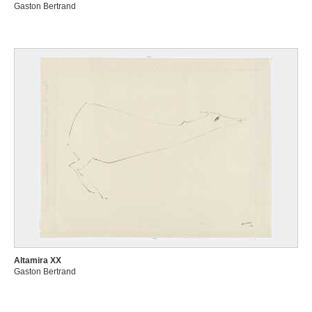
Gaston Bertrand
Altamira XX
Gaston Bertrand