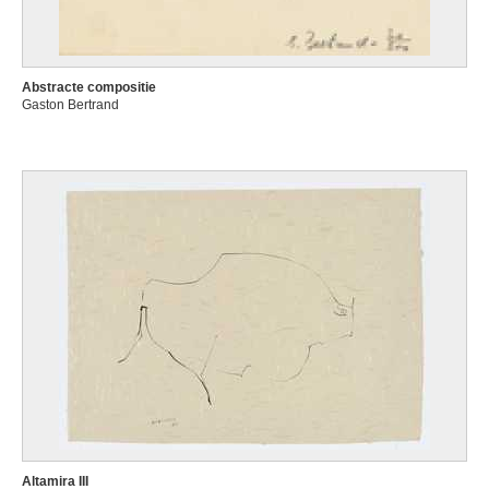
Abstracte compositie
Gaston Bertrand
Altamira III