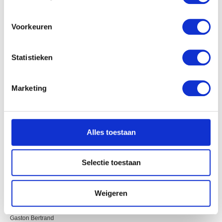
locatie, die tot een paar meter nauwkeurig kan zijn
Uw apparaat identificeren door het actief te
scannen op specifieke eigenschappen (fingerprinting)
Voorkeuren
Lees meer over hoe uw persoonlijke gegevens worden
verwerkt en stel uw voorkeuren in het
detailgedeelte
in.
Statistieken
U kunt uw toestemming op elk moment wijzigen of
intrekken in de Cookieverklaring.
Marketing
We gebruiken cookies om content en advertenties te
personaliseren, om functies voor social media te bieden
en om ons websiteverkeer te analyseren. Ook delen we
Alles toestaan
informatie over uw gebruik van onze site met onze
partners voor social media, adverteren en analyse. Deze
partners kunnen deze gegevens combineren met andere
Selectie toestaan
informatie die u aan ze heeft verstrekt of die ze hebben
verzameld op basis van uw gebruik van hun services.
Weigeren
Calle Sardana II
Gaston Bertrand