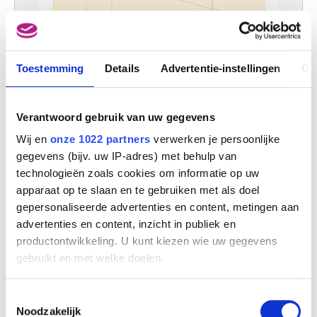
Toestemming
Details
Advertentie-instellingen
Ov
Verantwoord gebruik van uw gegevens
Wij en
onze 1022 partners
verwerken je persoonlijke
gegevens (bijv. uw IP-adres) met behulp van
technologieën zoals cookies om informatie op uw
Calle Sardana I
apparaat op te slaan en te gebruiken met als doel
Gaston Bertrand
gepersonaliseerde advertenties en content, metingen aan
advertenties en content, inzicht in publiek en
productontwikkeling. U kunt kiezen wie uw gegevens
gebruikt en met welke doelen.
Als u het toestaat, willen we ook graag:
Toestemmingsselectie
Informatie verzamelen over uw geografische
Noodzakelijk