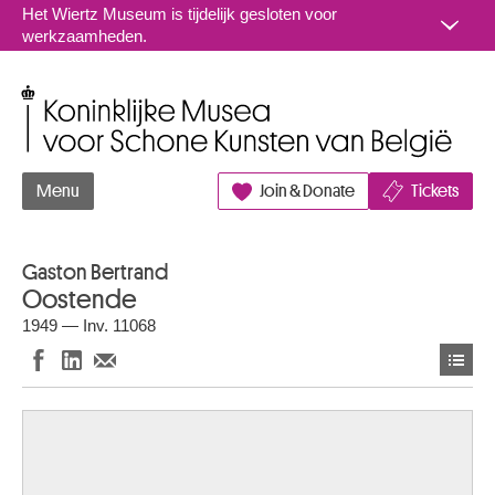
Naar inhoud
Het Wiertz Museum is tijdelijk gesloten voor
werkzaamheden.
Koninklijke Musea voor Schone Kunsten van België
Menu
Join & Donate
Tickets
Gaston Bertrand
Oostende
1949 — Inv. 11068