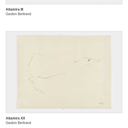
Altamira III
Gaston Bertrand
Altamira XX
Gaston Bertrand