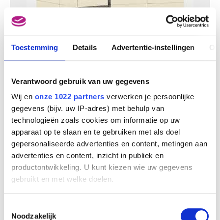
Toestemming
Details
Advertentie-instellingen
Ov
Verantwoord gebruik van uw gegevens
Wij en
onze 1022 partners
verwerken je persoonlijke
gegevens (bijv. uw IP-adres) met behulp van
technologieën zoals cookies om informatie op uw
apparaat op te slaan en te gebruiken met als doel
gepersonaliseerde advertenties en content, metingen aan
Calle Sardana I
advertenties en content, inzicht in publiek en
Gaston Bertrand
productontwikkeling. U kunt kiezen wie uw gegevens
gebruikt en met welke doelen.
Als u het toestaat, willen we ook graag:
Toestemmingsselectie
Informatie verzamelen over uw geografische
Noodzakelijk