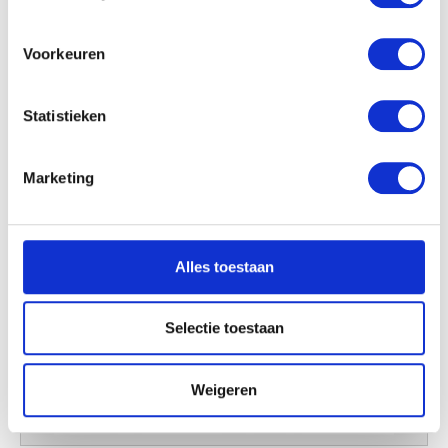
locatie, die tot een paar meter nauwkeurig kan zijn
Uw apparaat identificeren door het actief te
scannen op specifieke eigenschappen (fingerprinting)
Voorkeuren
Lees meer over hoe uw persoonlijke gegevens worden
verwerkt en stel uw voorkeuren in het
detailgedeelte
in.
Statistieken
U kunt uw toestemming op elk moment wijzigen of
intrekken in de Cookieverklaring.
Marketing
We gebruiken cookies om content en advertenties te
personaliseren, om functies voor social media te bieden
en om ons websiteverkeer te analyseren. Ook delen we
Alles toestaan
informatie over uw gebruik van onze site met onze
partners voor social media, adverteren en analyse. Deze
partners kunnen deze gegevens combineren met andere
Selectie toestaan
informatie die u aan ze heeft verstrekt of die ze hebben
verzameld op basis van uw gebruik van hun services.
Weigeren