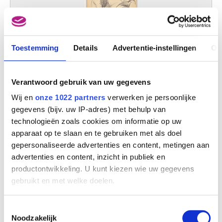
Toestemming
Details
Advertentie-instellingen
Ov
Verantwoord gebruik van uw gegevens
Wij en
onze 1022 partners
verwerken je persoonlijke
gegevens (bijv. uw IP-adres) met behulp van
technologieën zoals cookies om informatie op uw
apparaat op te slaan en te gebruiken met als doel
gepersonaliseerde advertenties en content, metingen aan
advertenties en content, inzicht in publiek en
productontwikkeling. U kunt kiezen wie uw gegevens
gebruikt en met welke doelen.
Als u het toestaat, willen we ook graag:
Toestemmingsselectie
Informatie verzamelen over uw geografische
Noodzakelijk