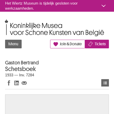
Naar inhoud
Het Wiertz Museum is tijdelijk gesloten voor
werkzaamheden.
Koninklijke Musea voor Schone Kunsten van België
Menu
Join & Donate
Tickets
Gaston Bertrand
Schetsboek
1933 — Inv. 7284