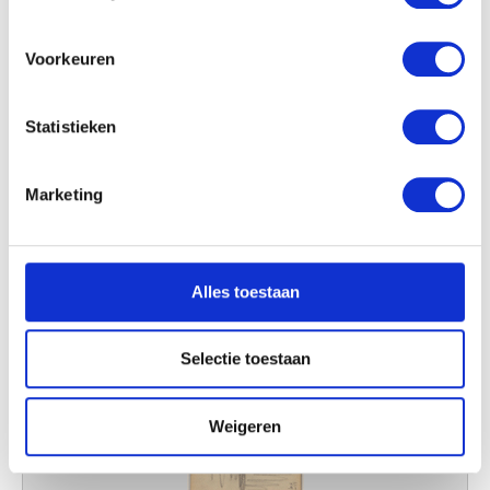
locatie, die tot een paar meter nauwkeurig kan zijn
Uw apparaat identificeren door het actief te
scannen op specifieke eigenschappen (fingerprinting)
Voorkeuren
Lees meer over hoe uw persoonlijke gegevens worden
verwerkt en stel uw voorkeuren in het
detailgedeelte
in.
Statistieken
U kunt uw toestemming op elk moment wijzigen of
intrekken in de Cookieverklaring.
Marketing
We gebruiken cookies om content en advertenties te
personaliseren, om functies voor social media te bieden
en om ons websiteverkeer te analyseren. Ook delen we
Alles toestaan
informatie over uw gebruik van onze site met onze
partners voor social media, adverteren en analyse. Deze
partners kunnen deze gegevens combineren met andere
Selectie toestaan
informatie die u aan ze heeft verstrekt of die ze hebben
verzameld op basis van uw gebruik van hun services.
Weigeren