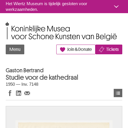
Naar inhoud
Het Wiertz Museum is tijdelijk gesloten voor
werkzaamheden.
Koninklijke Musea voor Schone Kunsten van België
Menu
Join & Donate
Tickets
Gaston Bertrand
Studie voor de kathedraal
1950 — Inv. 7148