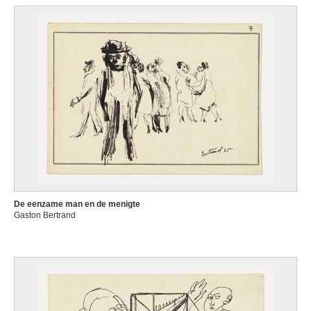
De eenzame man en de menigte
Gaston Bertrand