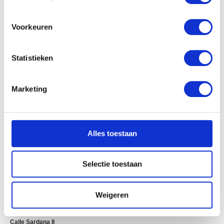
locatie, die tot een paar meter nauwkeurig kan zijn
Uw apparaat identificeren door het actief te
scannen op specifieke eigenschappen (fingerprinting)
Voorkeuren
Lees meer over hoe uw persoonlijke gegevens worden
verwerkt en stel uw voorkeuren in het
detailgedeelte
in.
Statistieken
U kunt uw toestemming op elk moment wijzigen of
intrekken in de Cookieverklaring.
Marketing
We gebruiken cookies om content en advertenties te
personaliseren, om functies voor social media te bieden
en om ons websiteverkeer te analyseren. Ook delen we
Alles toestaan
informatie over uw gebruik van onze site met onze
partners voor social media, adverteren en analyse. Deze
partners kunnen deze gegevens combineren met andere
Selectie toestaan
informatie die u aan ze heeft verstrekt of die ze hebben
verzameld op basis van uw gebruik van hun services.
Weigeren
Calle Sardana II