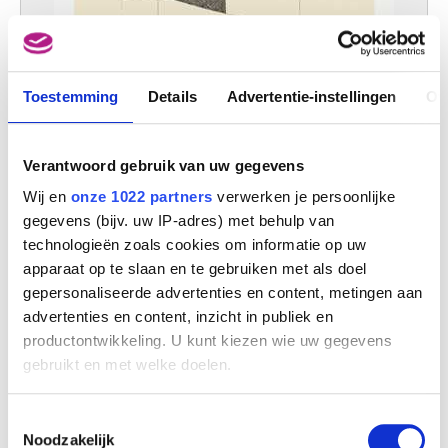
Toestemming
Details
Advertentie-instellingen
Ov
Verantwoord gebruik van uw gegevens
Wij en
onze 1022 partners
verwerken je persoonlijke
gegevens (bijv. uw IP-adres) met behulp van
technologieën zoals cookies om informatie op uw
apparaat op te slaan en te gebruiken met als doel
Calle Sardana I
gepersonaliseerde advertenties en content, metingen aan
Gaston Bertrand
advertenties en content, inzicht in publiek en
productontwikkeling. U kunt kiezen wie uw gegevens
gebruikt en met welke doelen.
Als u het toestaat, willen we ook graag:
Toestemmingsselectie
Informatie verzamelen over uw geografische
Noodzakelijk