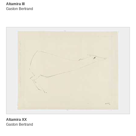
Altamira III
Gaston Bertrand
Altamira XX
Gaston Bertrand