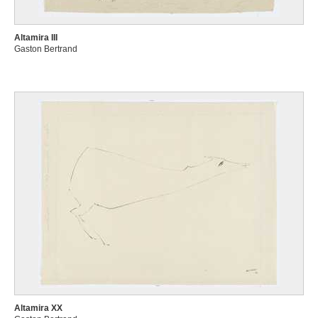
Altamira III
Gaston Bertrand
Altamira XX