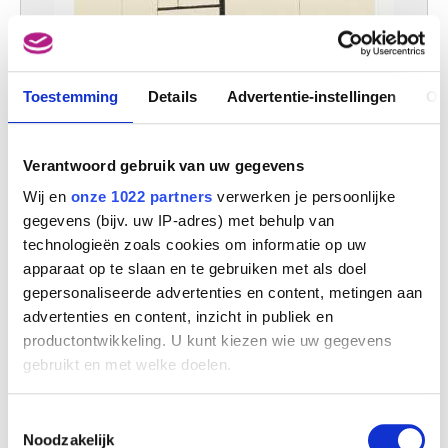
Toestemming
Details
Advertentie-instellingen
Ov
Verantwoord gebruik van uw gegevens
Wij en
onze 1022 partners
verwerken je persoonlijke
gegevens (bijv. uw IP-adres) met behulp van
technologieën zoals cookies om informatie op uw
apparaat op te slaan en te gebruiken met als doel
gepersonaliseerde advertenties en content, metingen aan
advertenties en content, inzicht in publiek en
Calle Sardana I
productontwikkeling. U kunt kiezen wie uw gegevens
Gaston Bertrand
gebruikt en met welke doelen.
Als u het toestaat, willen we ook graag:
Toestemmingsselectie
Informatie verzamelen over uw geografische
Noodzakelijk