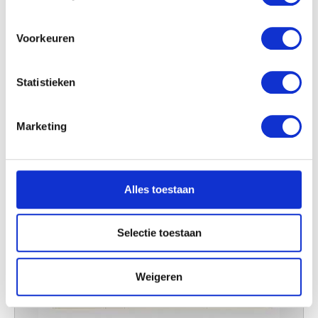
locatie, die tot een paar meter nauwkeurig kan zijn
Uw apparaat identificeren door het actief te
scannen op specifieke eigenschappen (fingerprinting)
Voorkeuren
Lees meer over hoe uw persoonlijke gegevens worden
verwerkt en stel uw voorkeuren in het
detailgedeelte
in.
Statistieken
U kunt uw toestemming op elk moment wijzigen of
intrekken in de Cookieverklaring.
Marketing
We gebruiken cookies om content en advertenties te
personaliseren, om functies voor social media te bieden
en om ons websiteverkeer te analyseren. Ook delen we
Alles toestaan
informatie over uw gebruik van onze site met onze
partners voor social media, adverteren en analyse. Deze
partners kunnen deze gegevens combineren met andere
Selectie toestaan
informatie die u aan ze heeft verstrekt of die ze hebben
verzameld op basis van uw gebruik van hun services.
Weigeren