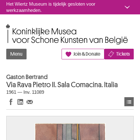
Naar inhoud
Het Wiertz Museum is tijdelijk gesloten voor
werkzaamheden.
Koninklijke Musea voor Schone Kunsten van België
Menu
Join & Donate
Tickets
Gaston Bertrand
Via Rava Pietro II. Sala Comacina. Italia
1961 — Inv. 11089