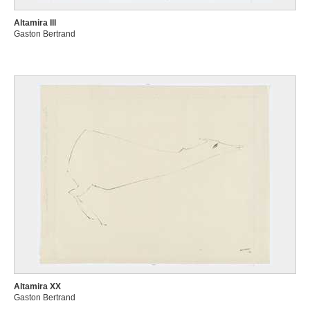
Altamira III
Gaston Bertrand
Altamira XX
Gaston Bertrand