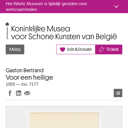
Naar inhoud
Het Wiertz Museum is tijdelijk gesloten voor
werkzaamheden.
Koninklijke Musea voor Schone Kunsten van België
Menu
Join & Donate
Tickets
Gaston Bertrand
Voor een heilige
1959 — Inv. 7177