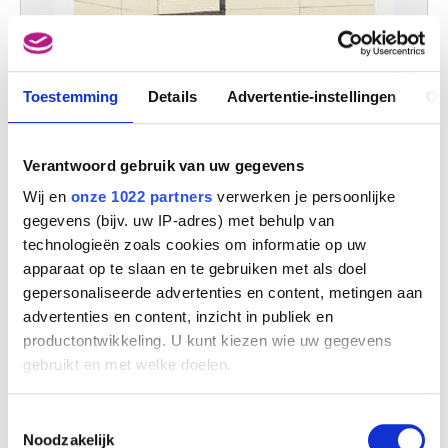
Toestemming
Details
Advertentie-instellingen
Ov
Verantwoord gebruik van uw gegevens
Wij en
onze 1022 partners
verwerken je persoonlijke
gegevens (bijv. uw IP-adres) met behulp van
technologieën zoals cookies om informatie op uw
apparaat op te slaan en te gebruiken met als doel
gepersonaliseerde advertenties en content, metingen aan
Calle Sardana I
advertenties en content, inzicht in publiek en
Gaston Bertrand
productontwikkeling. U kunt kiezen wie uw gegevens
gebruikt en met welke doelen.
Als u het toestaat, willen we ook graag:
Toestemmingsselectie
Informatie verzamelen over uw geografische
Noodzakelijk