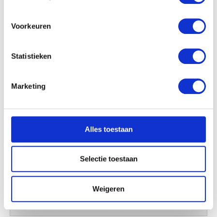
locatie, die tot een paar meter nauwkeurig kan zijn
Uw apparaat identificeren door het actief te
scannen op specifieke eigenschappen (fingerprinting)
Voorkeuren
Lees meer over hoe uw persoonlijke gegevens worden
verwerkt en stel uw voorkeuren in het
detailgedeelte
in.
Statistieken
U kunt uw toestemming op elk moment wijzigen of
intrekken in de Cookieverklaring.
Marketing
We gebruiken cookies om content en advertenties te
personaliseren, om functies voor social media te bieden
en om ons websiteverkeer te analyseren. Ook delen we
Alles toestaan
informatie over uw gebruik van onze site met onze
partners voor social media, adverteren en analyse. Deze
partners kunnen deze gegevens combineren met andere
Selectie toestaan
informatie die u aan ze heeft verstrekt of die ze hebben
verzameld op basis van uw gebruik van hun services.
Weigeren